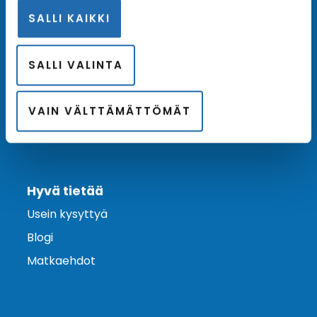
SALLI KAIKKI
Ota yhteyttä
Asiakaspalvelu
SALLI VALINTA
Lähetä tarjouspyyntö
Varaa risteily
VAIN VÄLTTÄMÄTTÖMÄT
Hyvä tietää
Usein kysyttyä
Blogi
Matkaehdot