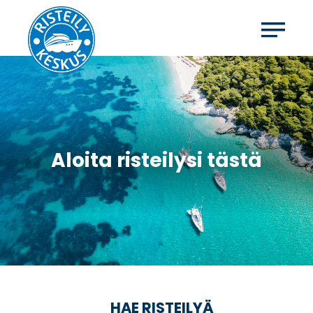
Aloita risteilysi tästä
HAE RISTEILYÄ