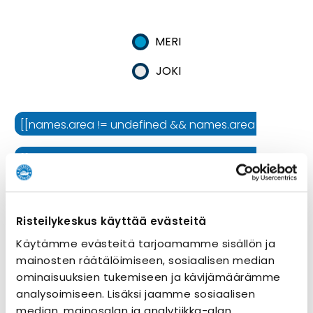
MERI
JOKI
[[names.area != undefined && names.area != '' ? names.
[[names.cruiseline != undefined && names.cruiseline !=
[[names.ship != undefined && names.ship != '' ? names.
Risteilykeskus käyttää evästeitä
Risteilyn kesto
Käytämme evästeitä tarjoamamme sisällön ja
mainosten räätälöimiseen, sosiaalisen median
ominaisuuksien tukemiseen ja kävijämäärämme
analysoimiseen. Lisäksi jaamme sosiaalisen
median, mainosalan ja analytiikka-alan