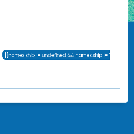
= '' ? names.cruiseline :'Varustamo']]
[[names.ship != undefined && names.ship != '' ? names.sh