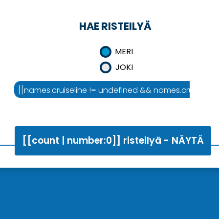
HAE RISTEILYÄ
MERI
JOKI
mes.area :'Risteilyalue']]
[[names.cruiseline != undefined && names.cruiseline !