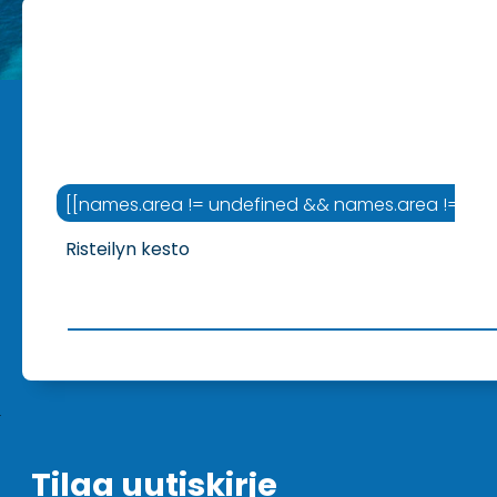
[[names.area != undefined && names.area != '' ? na
Risteilyn kesto
Tilaa uutiskirje