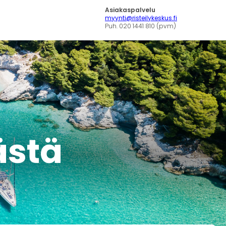
Asiakaspalvelu
myynti@risteilykeskus.fi
Puh. 020 1441 810 (pvm)
tästä