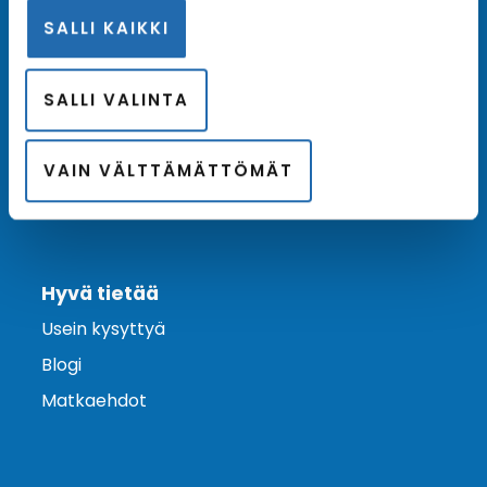
SALLI KAIKKI
Ota yhteyttä
Asiakaspalvelu
SALLI VALINTA
Lähetä tarjouspyyntö
Varaa risteily
VAIN VÄLTTÄMÄTTÖMÄT
Hyvä tietää
Usein kysyttyä
Blogi
Matkaehdot