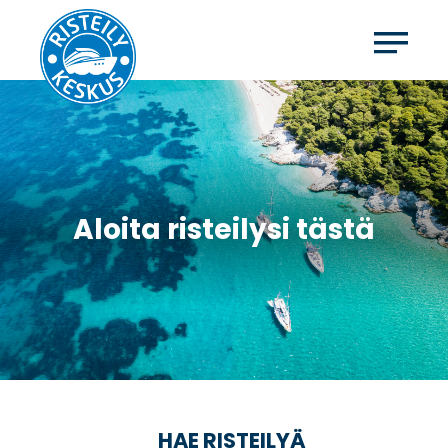
Aloita risteilysi tästä
HAE RISTEILYÄ