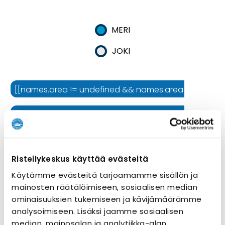
MERI
JOKI
[[names.area != undefined && names.area != '' ? names.
[[names.cruiseline != undefined && names.cruiseline !=
[[names.ship != undefined && names.ship != '' ? names.
Risteilykeskus käyttää evästeitä
Risteilyn kesto
Käytämme evästeitä tarjoamamme sisällön ja
mainosten räätälöimiseen, sosiaalisen median
ominaisuuksien tukemiseen ja kävijämäärämme
analysoimiseen. Lisäksi jaamme sosiaalisen
median, mainosalan ja analytiikka-alan