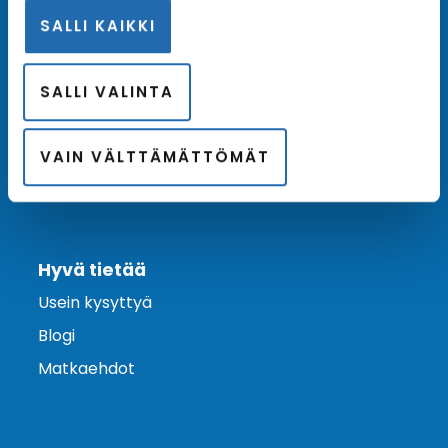
SALLI KAIKKI
Ota yhteyttä
Asiakaspalvelu
SALLI VALINTA
Lähetä tarjouspyyntö
Varaa risteily
VAIN VÄLTTÄMÄTTÖMÄT
Hyvä tietää
Usein kysyttyä
Blogi
Matkaehdot