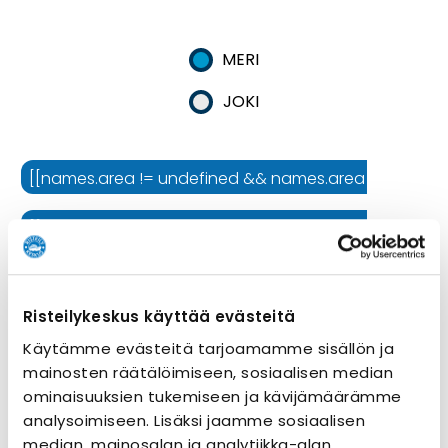
MERI
JOKI
[[names.area != undefined && names.area != '' ? names.
[[names.cruiseline != undefined && names.cruiseline !=
[[names.ship != undefined && names.ship != '' ? names.
Risteilykeskus käyttää evästeitä
Risteilyn kesto
Käytämme evästeitä tarjoamamme sisällön ja
mainosten räätälöimiseen, sosiaalisen median
ominaisuuksien tukemiseen ja kävijämäärämme
analysoimiseen. Lisäksi jaamme sosiaalisen
median, mainosalan ja analytiikka-alan