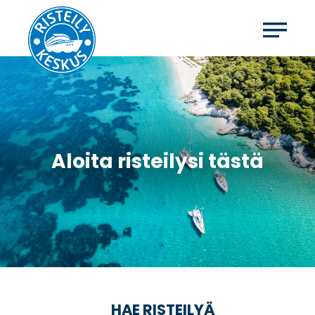
Aloita risteilysi tästä
HAE RISTEILYÄ