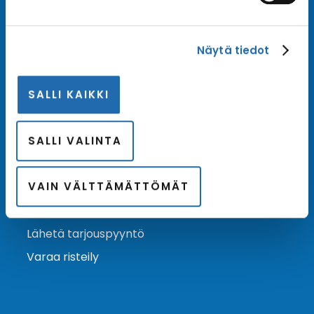
Tilaa uutiskirje
Näytä tiedot
Tilaa Risteilykeskuksen uutiskirje sähköpostiisi. Saat
samalla ensimmäisten joukossa tiedot eri
SALLI KAIKKI
varustamoiden tarjouksista ja kampanjaeduista.
Tilaa uutiskirje
Arkisto →
SALLI VALINTA
VAIN VÄLTTÄMÄTTÖMÄT
Ota yhteyttä
Asiakaspalvelu
Lähetä tarjouspyyntö
Varaa risteily