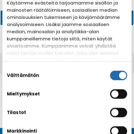
Käytämme evästeitä tarjoamamme sisällön ja
mainosten räätälöimiseen, sosiaalisen median
ominaisuuksien tukemiseen ja kävijämäärämme
analysoimiseen. Lisäksi jaamme sosiaalisen
median, mainosalan ja analytiikka-alan
kumppaneillemme tietoja siitä, miten käytät
sivustoamme. Kumppanimme voivat yhdistää
näitä tietoja muihin tietoihin, joita olet antanut
Valitettavasti yhtään risteilyä toivomillanne
heille tai joita on kerätty, kun olet käyttänyt
kriteereillä ei löytynyt
heidän palvelujaan. Voit muuttaa
Suostumuksen
evästeasetuksiesi hyväksyntää sivuston
valinta
Välttämätön
alalaidassa olevasta
Evästeasetukset
linkistä.
Mieltymykset
Tilastot
Markkinointi
© CRUISEHOST Solutions
V4.1663