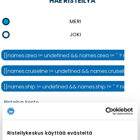
HAE RISTEILYÄ
MERI
JOKI
[[names.area != undefined && names.area != '' ? names.ar
[[names.cruiseline != undefined && names.cruiseline != ''
[[names.ship != undefined && names.ship != '' ? names.shi
Risteilyn kesto
Risteilykeskus käyttää evästeitä