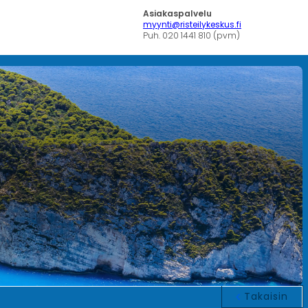
Asiakaspalvelu
myynti@risteilykeskus.fi
Puh. 020 1441 810 (pvm)
Takaisin