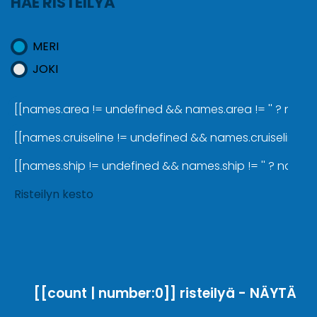
HAE RISTEILYÄ
MERI
JOKI
[[names.area != undefined && names.area != '' ? names.a
[[names.cruiseline != undefined && names.cruiseline != '
[[names.ship != undefined && names.ship != '' ? names.sh
Risteilyn kesto