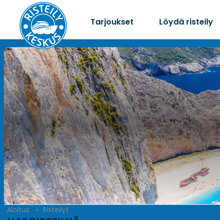
Tarjoukset
Löydä risteily
Aloitus
Risteilyt