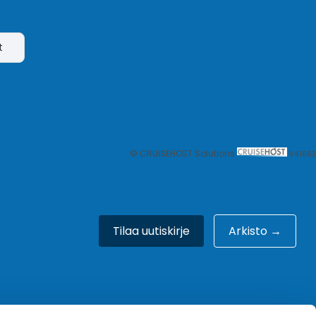
t
© CRUISEHOST Solutions
V4.1663
Tilaa uutiskirje
Arkisto →
Meistä