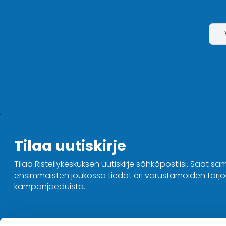
Tilaa uutiskirje
Tilaa Risteilykeskuksen uutiskirje sähköpostiisi. Saat sa
ensimmäisten joukossa tiedot eri varustamoiden tarjou
kampanjaeduista.
Ota yhteyttä