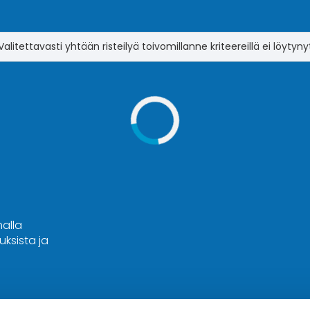
Valitettavasti yhtään risteilyä toivomillanne kriteereillä ei löytyny
malla
ksista ja
Hyvä tietää