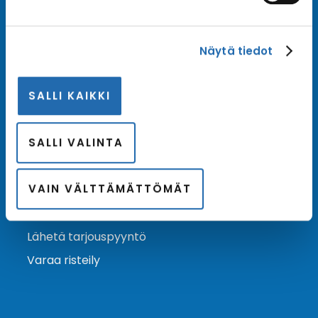
Tilaa uutiskirje
Näytä tiedot
Tilaa Risteilykeskuksen uutiskirje sähköpostiisi. Saat
samalla ensimmäisten joukossa tiedot eri
SALLI KAIKKI
varustamoiden tarjouksista ja kampanjaeduista.
Tilaa uutiskirje
Arkisto →
SALLI VALINTA
VAIN VÄLTTÄMÄTTÖMÄT
Ota yhteyttä
Asiakaspalvelu
Lähetä tarjouspyyntö
Varaa risteily