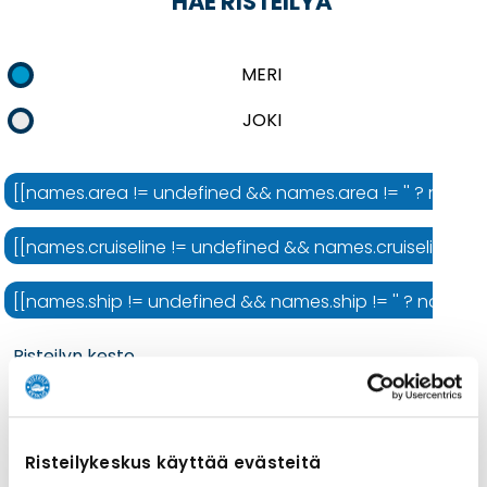
HAE RISTEILYÄ
MERI
JOKI
[[names.area != undefined && names.area != '' ? names.ar
[[names.cruiseline != undefined && names.cruiseline != ''
[[names.ship != undefined && names.ship != '' ? names.shi
Risteilyn kesto
Risteilykeskus käyttää evästeitä