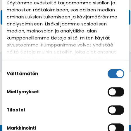
Käytämme evästeitä tarjoamamme sisällön ja
mainosten räätälöimiseen, sosiaalisen median
ominaisuuksien tukemiseen ja kävijämäärämme
analysoimiseen. Lisäksi jaamme sosiaalisen
median, mainosalan ja analytiikka-alan
kumppaneillemme tietoja siitä, miten käytät
sivustoamme. Kumppanimme voivat yhdistää
näitä tietoja muihin tietoihin, joita olet antanut
Valitettavasti yhtään risteilyä toivomillanne
heille tai joita on kerätty, kun olet käyttänyt
kriteereillä ei löytynyt
heidän palvelujaan. Voit muuttaa
Suostumuksen
evästeasetuksiesi hyväksyntää sivuston
valinta
Välttämätön
alalaidassa olevasta
Evästeasetukset
linkistä.
Mieltymykset
Tilastot
Markkinointi
© CRUISEHOST Solutions
V4.1663