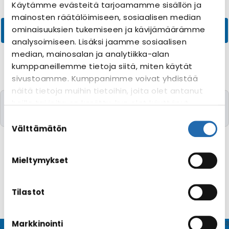
Käytämme evästeitä tarjoamamme sisällön ja
mainosten räätälöimiseen, sosiaalisen median
ominaisuuksien tukemiseen ja kävijämäärämme
analysoimiseen. Lisäksi jaamme sosiaalisen
median, mainosalan ja analytiikka-alan
kumppaneillemme tietoja siitä, miten käytät
sivustoamme. Kumppanimme voivat yhdistää
näitä tietoja muihin tietoihin, joita olet antanut
Valitettavasti yhtään risteilyä toivomillanne
heille tai joita on kerätty, kun olet käyttänyt
kriteereillä ei löytynyt
heidän palvelujaan. Voit muuttaa
Suostumuksen
evästeasetuksiesi hyväksyntää sivuston
valinta
Välttämätön
alalaidassa olevasta
Evästeasetukset
linkistä.
Mieltymykset
Tilastot
Markkinointi
© CRUISEHOST Solutions
V4.1663