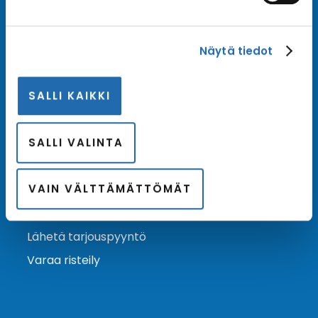
Tilaa uutiskirje
Näytä tiedot
Tilaa Risteilykeskuksen uutiskirje sähköpostiisi. Saat
samalla ensimmäisten joukossa tiedot eri
SALLI KAIKKI
varustamoiden tarjouksista ja kampanjaeduista.
Tilaa uutiskirje
Arkisto →
SALLI VALINTA
VAIN VÄLTTÄMÄTTÖMÄT
Ota yhteyttä
Asiakaspalvelu
Lähetä tarjouspyyntö
Varaa risteily