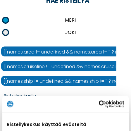
HAE RISTEILYÄ
MERI
JOKI
[[names.area != undefined && names.area != '' ? names.ar
[[names.cruiseline != undefined && names.cruiseline != ''
[[names.ship != undefined && names.ship != '' ? names.shi
Risteilyn kesto
Risteilykeskus käyttää evästeitä