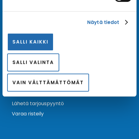
Tilaa uutiskirje
Näytä tiedot
Tilaa Risteilykeskuksen uutiskirje sähköpostiisi. Saat
samalla ensimmäisten joukossa tiedot eri
SALLI KAIKKI
varustamoiden tarjouksista ja kampanjaeduista.
Tilaa uutiskirje
Arkisto →
SALLI VALINTA
VAIN VÄLTTÄMÄTTÖMÄT
Ota yhteyttä
Asiakaspalvelu
Lähetä tarjouspyyntö
Varaa risteily