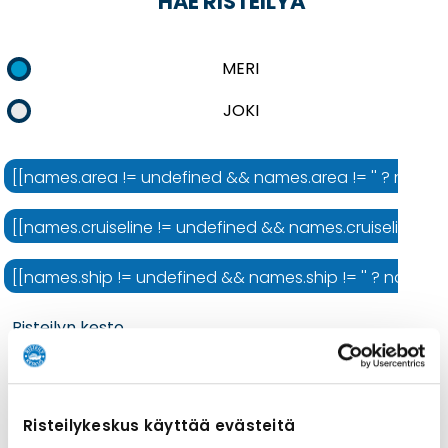
HAE RISTEILYÄ
MERI
JOKI
[[names.area != undefined && names.area != '' ? names.ar
[[names.cruiseline != undefined && names.cruiseline != ''
[[names.ship != undefined && names.ship != '' ? names.shi
Risteilyn kesto
Risteilykeskus käyttää evästeitä