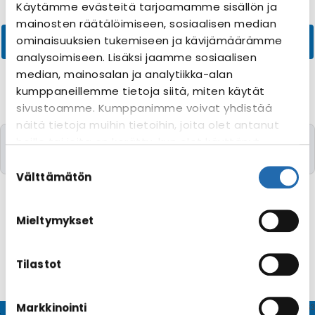
Käytämme evästeitä tarjoamamme sisällön ja
mainosten räätälöimiseen, sosiaalisen median
ominaisuuksien tukemiseen ja kävijämäärämme
analysoimiseen. Lisäksi jaamme sosiaalisen
median, mainosalan ja analytiikka-alan
kumppaneillemme tietoja siitä, miten käytät
sivustoamme. Kumppanimme voivat yhdistää
näitä tietoja muihin tietoihin, joita olet antanut
Valitettavasti yhtään risteilyä toivomillanne
heille tai joita on kerätty, kun olet käyttänyt
kriteereillä ei löytynyt
heidän palvelujaan. Voit muuttaa
Suostumuksen
evästeasetuksiesi hyväksyntää sivuston
valinta
Välttämätön
alalaidassa olevasta
Evästeasetukset
linkistä.
Mieltymykset
Tilastot
Markkinointi
© CRUISEHOST Solutions
V4.1663