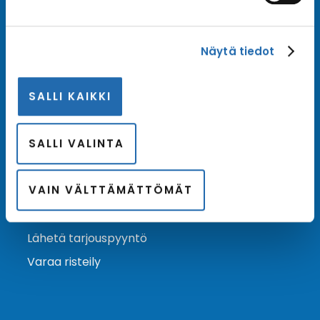
Tilaa uutiskirje
Näytä tiedot
Tilaa Risteilykeskuksen uutiskirje sähköpostiisi. Saat
samalla ensimmäisten joukossa tiedot eri
SALLI KAIKKI
varustamoiden tarjouksista ja kampanjaeduista.
Tilaa uutiskirje
Arkisto →
SALLI VALINTA
VAIN VÄLTTÄMÄTTÖMÄT
Ota yhteyttä
Asiakaspalvelu
Lähetä tarjouspyyntö
Varaa risteily