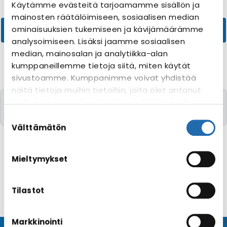
Käytämme evästeitä tarjoamamme sisällön ja
mainosten räätälöimiseen, sosiaalisen median
ominaisuuksien tukemiseen ja kävijämäärämme
analysoimiseen. Lisäksi jaamme sosiaalisen
median, mainosalan ja analytiikka-alan
kumppaneillemme tietoja siitä, miten käytät
sivustoamme. Kumppanimme voivat yhdistää
näitä tietoja muihin tietoihin, joita olet antanut
Valitettavasti yhtään risteilyä toivomillanne
heille tai joita on kerätty, kun olet käyttänyt
kriteereillä ei löytynyt
heidän palvelujaan. Voit muuttaa
Suostumuksen
evästeasetuksiesi hyväksyntää sivuston
valinta
Välttämätön
alalaidassa olevasta
Evästeasetukset
linkistä.
Mieltymykset
Tilastot
Markkinointi
© CRUISEHOST Solutions
V4.1663