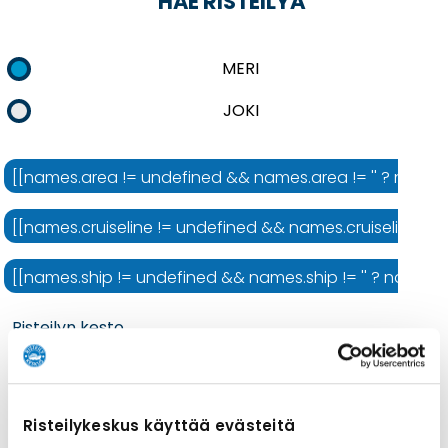
HAE RISTEILYÄ
MERI
JOKI
[[names.area != undefined && names.area != '' ? names.ar
[[names.cruiseline != undefined && names.cruiseline != ''
[[names.ship != undefined && names.ship != '' ? names.shi
Risteilyn kesto
Risteilykeskus käyttää evästeitä