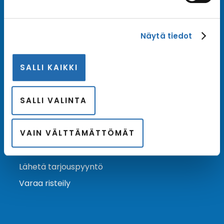
Tilaa uutiskirje
Näytä tiedot
Tilaa Risteilykeskuksen uutiskirje sähköpostiisi. Saat
samalla ensimmäisten joukossa tiedot eri
SALLI KAIKKI
varustamoiden tarjouksista ja kampanjaeduista.
Tilaa uutiskirje
Arkisto →
SALLI VALINTA
VAIN VÄLTTÄMÄTTÖMÄT
Ota yhteyttä
Asiakaspalvelu
Lähetä tarjouspyyntö
Varaa risteily