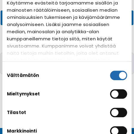
Käytämme evästeitä tarjoamamme sisällön ja
mainosten räätälöimiseen, sosiaalisen median
ominaisuuksien tukemiseen ja kävijämäärämme
analysoimiseen. Lisäksi jaamme sosiaalisen
median, mainosalan ja analytiikka-alan
kumppaneillemme tietoja siitä, miten käytät
sivustoamme. Kumppanimme voivat yhdistää
näitä tietoja muihin tietoihin, joita olet antanut
Valitettavasti yhtään risteilyä toivomillanne
heille tai joita on kerätty, kun olet käyttänyt
kriteereillä ei löytynyt
heidän palvelujaan. Voit muuttaa
Suostumuksen
evästeasetuksiesi hyväksyntää sivuston
valinta
Välttämätön
alalaidassa olevasta
Evästeasetukset
linkistä.
Mieltymykset
Tilastot
Markkinointi
© CRUISEHOST Solutions
V4.1663