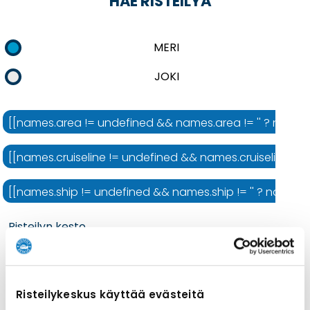
HAE RISTEILYÄ
MERI
JOKI
[[names.area != undefined && names.area != '' ? names.ar
[[names.cruiseline != undefined && names.cruiseline != ''
[[names.ship != undefined && names.ship != '' ? names.shi
Risteilyn kesto
Risteilykeskus käyttää evästeitä