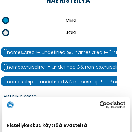
HAE RISTEILYÄ
MERI
JOKI
[[names.area != undefined && names.area != '' ? names.ar
[[names.cruiseline != undefined && names.cruiseline != ''
[[names.ship != undefined && names.ship != '' ? names.shi
Risteilyn kesto
Risteilykeskus käyttää evästeitä