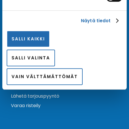
Tilaa uutiskirje
Näytä tiedot
Tilaa Risteilykeskuksen uutiskirje sähköpostiisi. Saat
samalla ensimmäisten joukossa tiedot eri
SALLI KAIKKI
varustamoiden tarjouksista ja kampanjaeduista.
Tilaa uutiskirje
Arkisto →
SALLI VALINTA
VAIN VÄLTTÄMÄTTÖMÄT
Ota yhteyttä
Asiakaspalvelu
Lähetä tarjouspyyntö
Varaa risteily