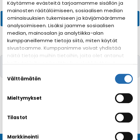
Käytämme evästeitä tarjoamamme sisällön ja
mainosten räätälöimiseen, sosiaalisen median
ominaisuuksien tukemiseen ja kävijämäärämme
analysoimiseen. Lisäksi jaamme sosiaalisen
median, mainosalan ja analytiikka-alan
kumppaneillemme tietoja siitä, miten käytät
sivustoamme. Kumppanimme voivat yhdistää
näitä tietoja muihin tietoihin, joita olet antanut
Valitettavasti yhtään risteilyä toivomillanne
heille tai joita on kerätty, kun olet käyttänyt
kriteereillä ei löytynyt
heidän palvelujaan. Voit muuttaa
Suostumuksen
evästeasetuksiesi hyväksyntää sivuston
valinta
Välttämätön
alalaidassa olevasta
Evästeasetukset
linkistä.
Mieltymykset
Tilastot
Markkinointi
© CRUISEHOST Solutions
V4.1663