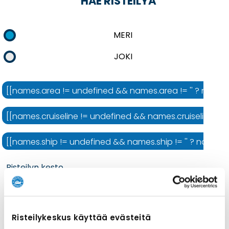
HAE RISTEILYÄ
MERI
JOKI
[[names.area != undefined && names.area != '' ? names.ar
[[names.cruiseline != undefined && names.cruiseline != ''
[[names.ship != undefined && names.ship != '' ? names.shi
Risteilyn kesto
Risteilykeskus käyttää evästeitä