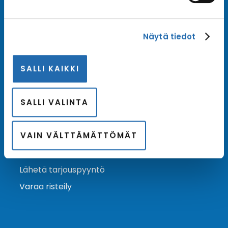
Tilaa uutiskirje
Näytä tiedot
Tilaa Risteilykeskuksen uutiskirje sähköpostiisi. Saat
samalla ensimmäisten joukossa tiedot eri
SALLI KAIKKI
varustamoiden tarjouksista ja kampanjaeduista.
Tilaa uutiskirje
Arkisto →
SALLI VALINTA
VAIN VÄLTTÄMÄTTÖMÄT
Ota yhteyttä
Asiakaspalvelu
Lähetä tarjouspyyntö
Varaa risteily