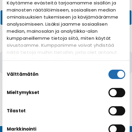
Käytämme evästeitä tarjoamamme sisällön ja
mainosten räätälöimiseen, sosiaalisen median
ominaisuuksien tukemiseen ja kävijämäärämme
analysoimiseen. Lisäksi jaamme sosiaalisen
median, mainosalan ja analytiikka-alan
kumppaneillemme tietoja siitä, miten käytät
sivustoamme. Kumppanimme voivat yhdistää
näitä tietoja muihin tietoihin, joita olet antanut
Valitettavasti yhtään risteilyä toivomillanne
heille tai joita on kerätty, kun olet käyttänyt
kriteereillä ei löytynyt
heidän palvelujaan. Voit muuttaa
Suostumuksen
evästeasetuksiesi hyväksyntää sivuston
valinta
Välttämätön
alalaidassa olevasta
Evästeasetukset
linkistä.
Mieltymykset
Tilastot
Markkinointi
© CRUISEHOST Solutions
V4.1663