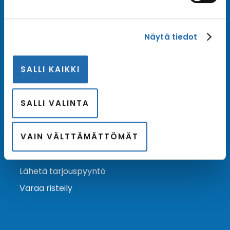
Tilaa uutiskirje
Näytä tiedot
Tilaa Risteilykeskuksen uutiskirje sähköpostiisi. Saat
samalla ensimmäisten joukossa tiedot eri
SALLI KAIKKI
varustamoiden tarjouksista ja kampanjaeduista.
Tilaa uutiskirje
Arkisto →
SALLI VALINTA
VAIN VÄLTTÄMÄTTÖMÄT
Ota yhteyttä
Asiakaspalvelu
Lähetä tarjouspyyntö
Varaa risteily