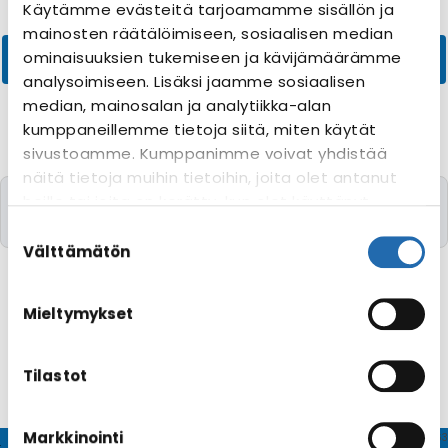
Käytämme evästeitä tarjoamamme sisällön ja
mainosten räätälöimiseen, sosiaalisen median
ominaisuuksien tukemiseen ja kävijämäärämme
analysoimiseen. Lisäksi jaamme sosiaalisen
median, mainosalan ja analytiikka-alan
kumppaneillemme tietoja siitä, miten käytät
sivustoamme. Kumppanimme voivat yhdistää
näitä tietoja muihin tietoihin, joita olet antanut
Valitettavasti yhtään risteilyä toivomillanne
heille tai joita on kerätty, kun olet käyttänyt
kriteereillä ei löytynyt
heidän palvelujaan. Voit muuttaa
Suostumuksen
evästeasetuksiesi hyväksyntää sivuston
valinta
Välttämätön
alalaidassa olevasta
Evästeasetukset
linkistä.
Mieltymykset
Tilastot
Markkinointi
© CRUISEHOST Solutions
V4.1663