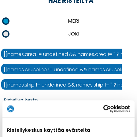
HAE RISTEILYÄ
MERI
JOKI
[[names.area != undefined && names.area != '' ? names.ar
[[names.cruiseline != undefined && names.cruiseline != ''
[[names.ship != undefined && names.ship != '' ? names.shi
Risteilyn kesto
Risteilykeskus käyttää evästeitä