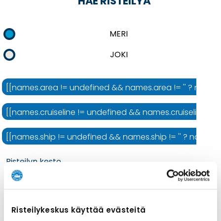
HAE RISTEILYÄ
MERI
JOKI
[[names.area != undefined && names.area != '' ? names.ar
[[names.cruiseline != undefined && names.cruiseline != ''
[[names.ship != undefined && names.ship != '' ? names.shi
Risteilyn kesto
Risteilykeskus käyttää evästeitä