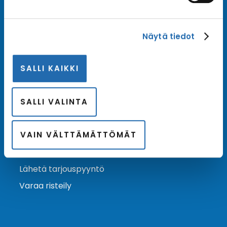
Tilaa uutiskirje
Näytä tiedot
Tilaa Risteilykeskuksen uutiskirje sähköpostiisi. Saat
samalla ensimmäisten joukossa tiedot eri
SALLI KAIKKI
varustamoiden tarjouksista ja kampanjaeduista.
Tilaa uutiskirje
Arkisto →
SALLI VALINTA
VAIN VÄLTTÄMÄTTÖMÄT
Ota yhteyttä
Asiakaspalvelu
Lähetä tarjouspyyntö
Varaa risteily