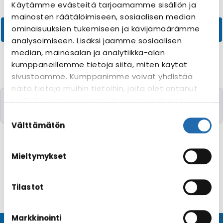
Käytämme evästeitä tarjoamamme sisällön ja
mainosten räätälöimiseen, sosiaalisen median
ominaisuuksien tukemiseen ja kävijämäärämme
analysoimiseen. Lisäksi jaamme sosiaalisen
median, mainosalan ja analytiikka-alan
kumppaneillemme tietoja siitä, miten käytät
sivustoamme. Kumppanimme voivat yhdistää
näitä tietoja muihin tietoihin, joita olet antanut
Valitettavasti yhtään risteilyä toivomillanne
heille tai joita on kerätty, kun olet käyttänyt
kriteereillä ei löytynyt
heidän palvelujaan. Voit muuttaa
Suostumuksen
evästeasetuksiesi hyväksyntää sivuston
valinta
Välttämätön
alalaidassa olevasta
Evästeasetukset
linkistä.
Mieltymykset
Tilastot
Markkinointi
© CRUISEHOST Solutions
V4.1663