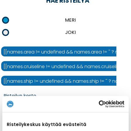
HAE RISTEILYÄ
MERI
JOKI
[[names.area != undefined && names.area != '' ? names.ar
[[names.cruiseline != undefined && names.cruiseline != ''
[[names.ship != undefined && names.ship != '' ? names.shi
Risteilyn kesto
Risteilykeskus käyttää evästeitä