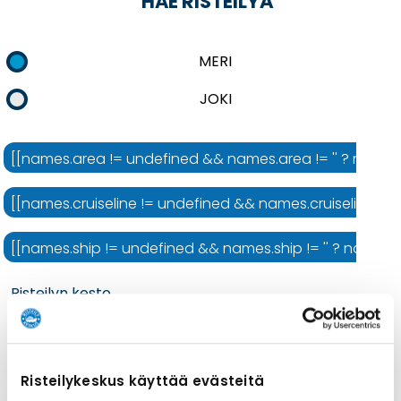
HAE RISTEILYÄ
MERI
JOKI
[[names.area != undefined && names.area != '' ? names.ar
[[names.cruiseline != undefined && names.cruiseline != ''
[[names.ship != undefined && names.ship != '' ? names.shi
Risteilyn kesto
Risteilykeskus käyttää evästeitä