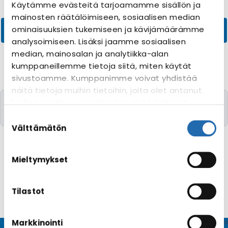
Käytämme evästeitä tarjoamamme sisällön ja
mainosten räätälöimiseen, sosiaalisen median
ominaisuuksien tukemiseen ja kävijämäärämme
analysoimiseen. Lisäksi jaamme sosiaalisen
median, mainosalan ja analytiikka-alan
kumppaneillemme tietoja siitä, miten käytät
sivustoamme. Kumppanimme voivat yhdistää
näitä tietoja muihin tietoihin, joita olet antanut
Valitettavasti yhtään risteilyä toivomillanne
heille tai joita on kerätty, kun olet käyttänyt
kriteereillä ei löytynyt
heidän palvelujaan. Voit muuttaa
Suostumuksen
evästeasetuksiesi hyväksyntää sivuston
valinta
Välttämätön
alalaidassa olevasta
Evästeasetukset
linkistä.
Mieltymykset
Tilastot
Markkinointi
© CRUISEHOST Solutions
V4.1663