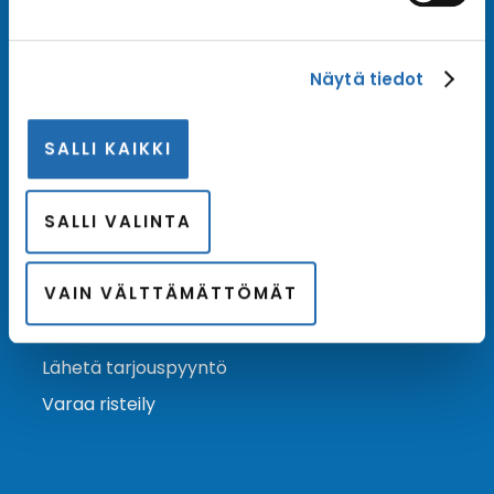
Tilaa uutiskirje
Näytä tiedot
Tilaa Risteilykeskuksen uutiskirje sähköpostiisi. Saat
samalla ensimmäisten joukossa tiedot eri
SALLI KAIKKI
varustamoiden tarjouksista ja kampanjaeduista.
Tilaa uutiskirje
Arkisto →
SALLI VALINTA
VAIN VÄLTTÄMÄTTÖMÄT
Ota yhteyttä
Asiakaspalvelu
Lähetä tarjouspyyntö
Varaa risteily