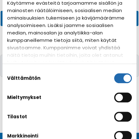
Käytämme evästeitä tarjoamamme sisällön ja
mainosten räätälöimiseen, sosiaalisen median
ominaisuuksien tukemiseen ja kävijämäärämme
analysoimiseen. Lisäksi jaamme sosiaalisen
median, mainosalan ja analytiikka-alan
kumppaneillemme tietoja siitä, miten käytät
sivustoamme. Kumppanimme voivat yhdistää
näitä tietoja muihin tietoihin, joita olet antanut
Valitettavasti yhtään risteilyä toivomillanne
heille tai joita on kerätty, kun olet käyttänyt
kriteereillä ei löytynyt
heidän palvelujaan. Voit muuttaa
Suostumuksen
evästeasetuksiesi hyväksyntää sivuston
valinta
Välttämätön
alalaidassa olevasta
Evästeasetukset
linkistä.
Mieltymykset
Tilastot
Markkinointi
© CRUISEHOST Solutions
V4.1663