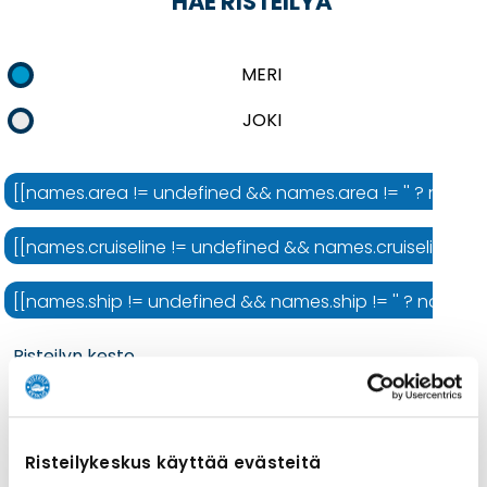
HAE RISTEILYÄ
MERI
JOKI
[[names.area != undefined && names.area != '' ? names.ar
[[names.cruiseline != undefined && names.cruiseline != ''
[[names.ship != undefined && names.ship != '' ? names.shi
Risteilyn kesto
Risteilykeskus käyttää evästeitä