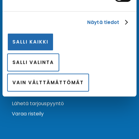
Tilaa uutiskirje
Näytä tiedot
Tilaa Risteilykeskuksen uutiskirje sähköpostiisi. Saat
samalla ensimmäisten joukossa tiedot eri
SALLI KAIKKI
varustamoiden tarjouksista ja kampanjaeduista.
Tilaa uutiskirje
Arkisto →
SALLI VALINTA
VAIN VÄLTTÄMÄTTÖMÄT
Ota yhteyttä
Asiakaspalvelu
Lähetä tarjouspyyntö
Varaa risteily