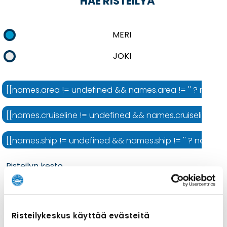
HAE RISTEILYÄ
MERI
JOKI
[[names.area != undefined && names.area != '' ? names.ar
[[names.cruiseline != undefined && names.cruiseline != ''
[[names.ship != undefined && names.ship != '' ? names.shi
Risteilyn kesto
Risteilykeskus käyttää evästeitä