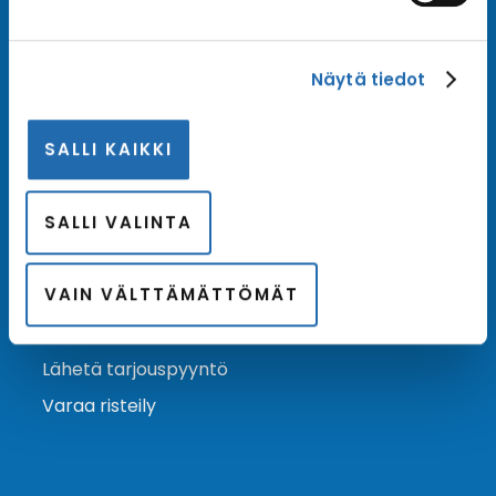
Tilaa uutiskirje
Näytä tiedot
Tilaa Risteilykeskuksen uutiskirje sähköpostiisi. Saat
samalla ensimmäisten joukossa tiedot eri
SALLI KAIKKI
varustamoiden tarjouksista ja kampanjaeduista.
Tilaa uutiskirje
Arkisto →
SALLI VALINTA
VAIN VÄLTTÄMÄTTÖMÄT
Ota yhteyttä
Asiakaspalvelu
Lähetä tarjouspyyntö
Varaa risteily