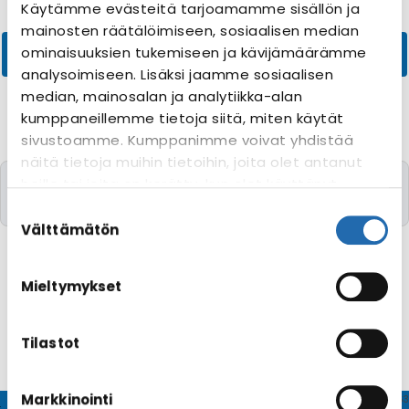
Käytämme evästeitä tarjoamamme sisällön ja
mainosten räätälöimiseen, sosiaalisen median
ominaisuuksien tukemiseen ja kävijämäärämme
analysoimiseen. Lisäksi jaamme sosiaalisen
median, mainosalan ja analytiikka-alan
kumppaneillemme tietoja siitä, miten käytät
sivustoamme. Kumppanimme voivat yhdistää
näitä tietoja muihin tietoihin, joita olet antanut
Valitettavasti yhtään risteilyä toivomillanne
heille tai joita on kerätty, kun olet käyttänyt
kriteereillä ei löytynyt
heidän palvelujaan. Voit muuttaa
Suostumuksen
evästeasetuksiesi hyväksyntää sivuston
valinta
Välttämätön
alalaidassa olevasta
Evästeasetukset
linkistä.
Mieltymykset
Tilastot
Markkinointi
© CRUISEHOST Solutions
V4.1663