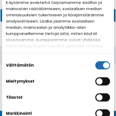
Käytämme evästeitä tarjoamamme sisällön ja
mainosten räätälöimiseen, sosiaalisen median
ominaisuuksien tukemiseen ja kävijämäärämme
analysoimiseen. Lisäksi jaamme sosiaalisen
median, mainosalan ja analytiikka-alan
kumppaneillemme tietoja siitä, miten käytät
sivustoamme. Kumppanimme voivat yhdistää
näitä tietoja muihin tietoihin, joita olet antanut
Valitettavasti yhtään risteilyä toivomillanne
heille tai joita on kerätty, kun olet käyttänyt
kriteereillä ei löytynyt
heidän palvelujaan. Voit muuttaa
Suostumuksen
evästeasetuksiesi hyväksyntää sivuston
valinta
Välttämätön
alalaidassa olevasta
Evästeasetukset
linkistä.
Mieltymykset
Tilastot
Markkinointi
© CRUISEHOST Solutions
V4.1663