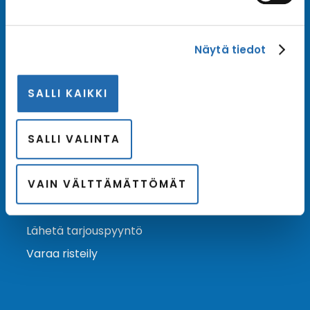
Tilaa uutiskirje
Näytä tiedot
Tilaa Risteilykeskuksen uutiskirje sähköpostiisi. Saat
samalla ensimmäisten joukossa tiedot eri
SALLI KAIKKI
varustamoiden tarjouksista ja kampanjaeduista.
Tilaa uutiskirje
Arkisto →
SALLI VALINTA
VAIN VÄLTTÄMÄTTÖMÄT
Ota yhteyttä
Asiakaspalvelu
Lähetä tarjouspyyntö
Varaa risteily