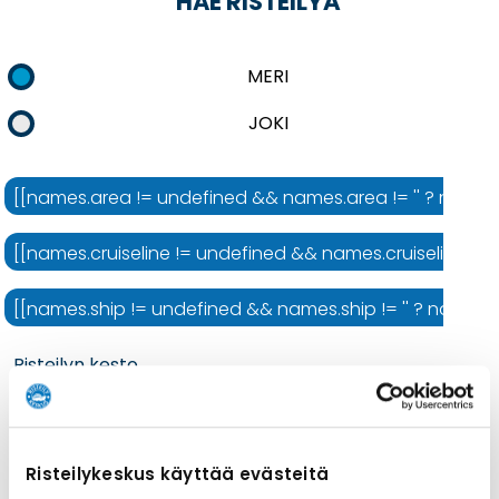
HAE RISTEILYÄ
MERI
JOKI
[[names.area != undefined && names.area != '' ? names.ar
[[names.cruiseline != undefined && names.cruiseline != ''
[[names.ship != undefined && names.ship != '' ? names.shi
Risteilyn kesto
Risteilykeskus käyttää evästeitä