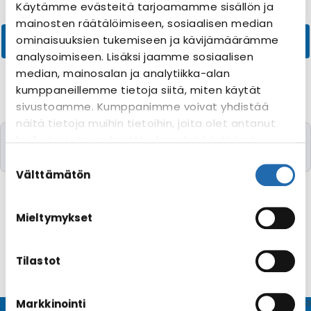
Käytämme evästeitä tarjoamamme sisällön ja
mainosten räätälöimiseen, sosiaalisen median
ominaisuuksien tukemiseen ja kävijämäärämme
analysoimiseen. Lisäksi jaamme sosiaalisen
median, mainosalan ja analytiikka-alan
kumppaneillemme tietoja siitä, miten käytät
sivustoamme. Kumppanimme voivat yhdistää
näitä tietoja muihin tietoihin, joita olet antanut
Valitettavasti yhtään risteilyä toivomillanne
heille tai joita on kerätty, kun olet käyttänyt
kriteereillä ei löytynyt
heidän palvelujaan. Voit muuttaa
Suostumuksen
evästeasetuksiesi hyväksyntää sivuston
valinta
Välttämätön
alalaidassa olevasta
Evästeasetukset
linkistä.
Mieltymykset
Tilastot
Markkinointi
© CRUISEHOST Solutions
V4.1663