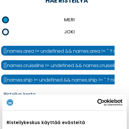
HAE RISTEILYÄ
MERI
JOKI
[[names.area != undefined && names.area != '' ? names.ar
[[names.cruiseline != undefined && names.cruiseline != ''
[[names.ship != undefined && names.ship != '' ? names.shi
Risteilyn kesto
Risteilykeskus käyttää evästeitä