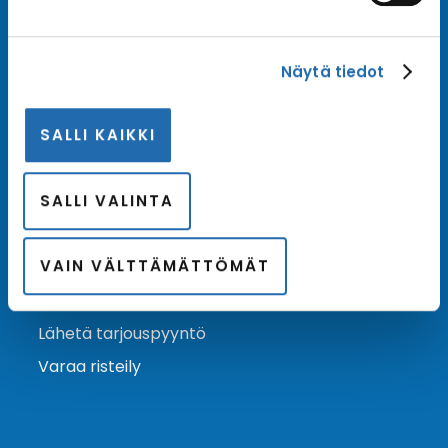
Tilaa uutiskirje
Näytä tiedot
Tilaa Risteilykeskuksen uutiskirje sähköpostiisi. Saat
samalla ensimmäisten joukossa tiedot eri
SALLI KAIKKI
varustamoiden tarjouksista ja kampanjaeduista.
Tilaa uutiskirje
Arkisto →
SALLI VALINTA
VAIN VÄLTTÄMÄTTÖMÄT
Ota yhteyttä
Asiakaspalvelu
Lähetä tarjouspyyntö
Varaa risteily