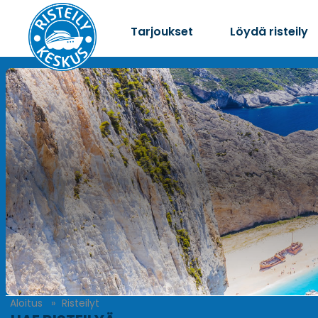
Tarjoukset
Löydä risteily
Aloitus
Risteilyt