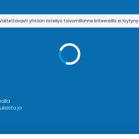
Valitettavasti yhtään risteilyä toivomillanne kriteereillä ei löytyny
malla
ksista ja
Hyvä tietää