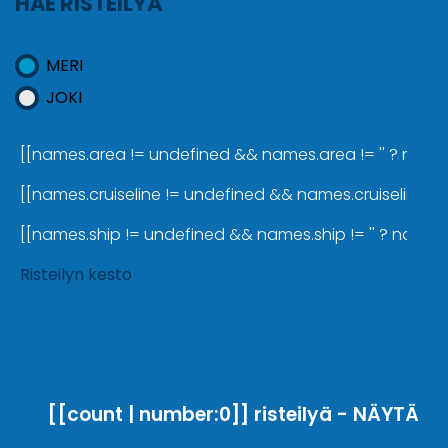
HAE RISTEILYÄ
MERI
JOKI
[[names.area != undefined && names.area != '' ? names.a
[[names.cruiseline != undefined && names.cruiseline != '
[[names.ship != undefined && names.ship != '' ? names.sh
Risteilyn kesto