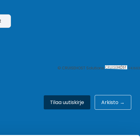
t
© CRUISEHOST Solutions
V4.1663
Tilaa uutiskirje
Arkisto →
Meistä