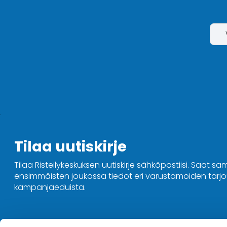
Tilaa uutiskirje
Tilaa Risteilykeskuksen uutiskirje sähköpostiisi. Saat sa
ensimmäisten joukossa tiedot eri varustamoiden tarjou
kampanjaeduista.
Ota yhteyttä