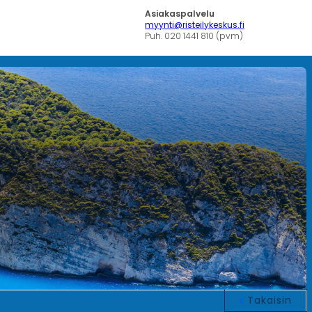
Asiakaspalvelu
myynti@risteilykeskus.fi
Puh. 020 1441 810 (pvm)
Takaisin