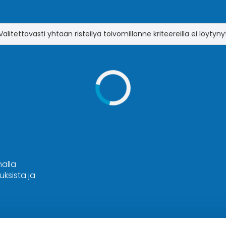
Valitettavasti yhtään risteilyä toivomillanne kriteereillä ei löytyny
malla
ksista ja
Hyvä tietää