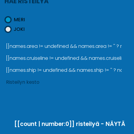
HAE RISTEILYÄ
MERI
JOKI
[[names.area != undefined && names.area != '' ? names.a
[[names.cruiseline != undefined && names.cruiseline != '
[[names.ship != undefined && names.ship != '' ? names.sh
Risteilyn kesto