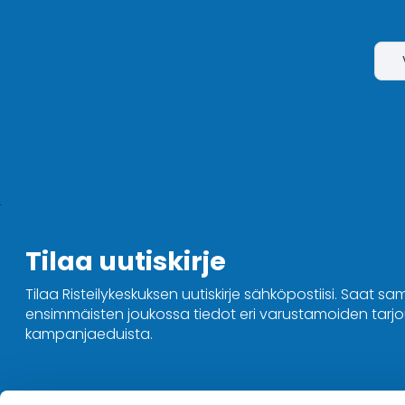
Tilaa uutiskirje
Tilaa Risteilykeskuksen uutiskirje sähköpostiisi. Saat sa
ensimmäisten joukossa tiedot eri varustamoiden tarjou
kampanjaeduista.
Ota yhteyttä