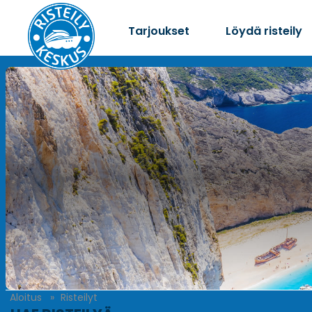
Tarjoukset
Löydä risteily
Aloitus
Risteilyt