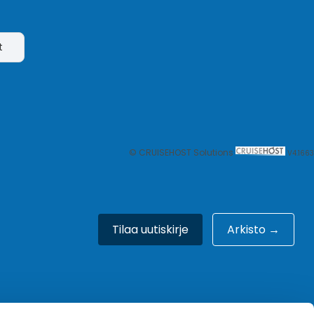
t
© CRUISEHOST Solutions
V4.1663
Tilaa uutiskirje
Arkisto →
Meistä