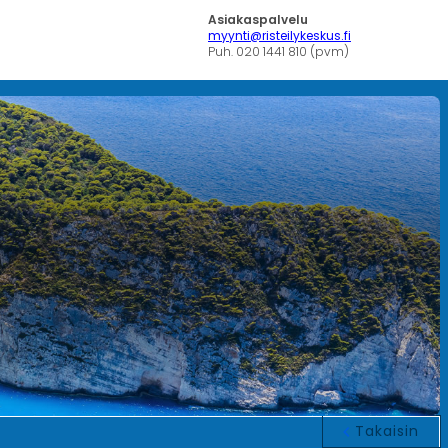
Asiakaspalvelu
myynti@risteilykeskus.fi
Puh. 020 1441 810 (pvm)
Takaisin