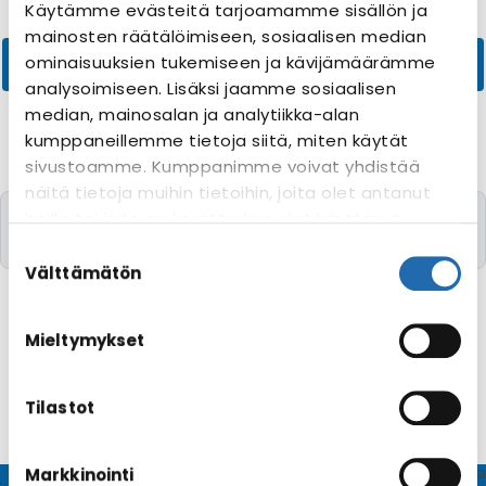
Käytämme evästeitä tarjoamamme sisällön ja
mainosten räätälöimiseen, sosiaalisen median
ominaisuuksien tukemiseen ja kävijämäärämme
analysoimiseen. Lisäksi jaamme sosiaalisen
median, mainosalan ja analytiikka-alan
kumppaneillemme tietoja siitä, miten käytät
sivustoamme. Kumppanimme voivat yhdistää
näitä tietoja muihin tietoihin, joita olet antanut
Valitettavasti yhtään risteilyä toivomillanne
heille tai joita on kerätty, kun olet käyttänyt
kriteereillä ei löytynyt
heidän palvelujaan. Voit muuttaa
Suostumuksen
evästeasetuksiesi hyväksyntää sivuston
valinta
Välttämätön
alalaidassa olevasta
Evästeasetukset
linkistä.
Mieltymykset
Tilastot
Markkinointi
© CRUISEHOST Solutions
V4.1663