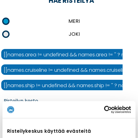
HAE RISTEILYÄ
MERI
JOKI
[[names.area != undefined && names.area != '' ? names.ar
[[names.cruiseline != undefined && names.cruiseline != ''
[[names.ship != undefined && names.ship != '' ? names.shi
Risteilyn kesto
Risteilykeskus käyttää evästeitä