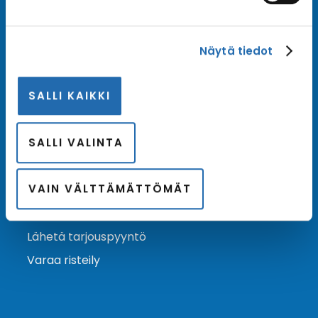
Tilaa uutiskirje
Näytä tiedot
Tilaa Risteilykeskuksen uutiskirje sähköpostiisi. Saat
samalla ensimmäisten joukossa tiedot eri
SALLI KAIKKI
varustamoiden tarjouksista ja kampanjaeduista.
Tilaa uutiskirje
Arkisto →
SALLI VALINTA
VAIN VÄLTTÄMÄTTÖMÄT
Ota yhteyttä
Asiakaspalvelu
Lähetä tarjouspyyntö
Varaa risteily