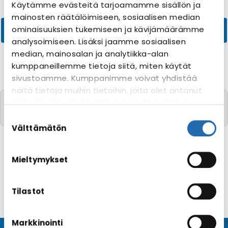
Käytämme evästeitä tarjoamamme sisällön ja
mainosten räätälöimiseen, sosiaalisen median
ominaisuuksien tukemiseen ja kävijämäärämme
analysoimiseen. Lisäksi jaamme sosiaalisen
median, mainosalan ja analytiikka-alan
kumppaneillemme tietoja siitä, miten käytät
sivustoamme. Kumppanimme voivat yhdistää
näitä tietoja muihin tietoihin, joita olet antanut
Valitettavasti yhtään risteilyä toivomillanne
heille tai joita on kerätty, kun olet käyttänyt
kriteereillä ei löytynyt
heidän palvelujaan. Voit muuttaa
Suostumuksen
evästeasetuksiesi hyväksyntää sivuston
valinta
Välttämätön
alalaidassa olevasta
Evästeasetukset
linkistä.
Mieltymykset
Tilastot
Markkinointi
© CRUISEHOST Solutions
V4.1663