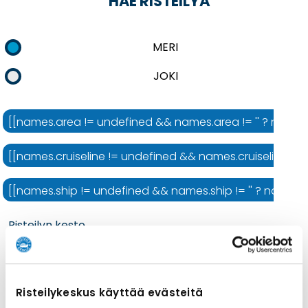
HAE RISTEILYÄ
MERI
JOKI
[[names.area != undefined && names.area != '' ? names.ar
[[names.cruiseline != undefined && names.cruiseline != ''
[[names.ship != undefined && names.ship != '' ? names.shi
Risteilyn kesto
Risteilykeskus käyttää evästeitä