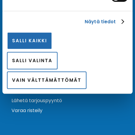
Tilaa uutiskirje
Näytä tiedot
Tilaa Risteilykeskuksen uutiskirje sähköpostiisi. Saat
samalla ensimmäisten joukossa tiedot eri
SALLI KAIKKI
varustamoiden tarjouksista ja kampanjaeduista.
Tilaa uutiskirje
Arkisto →
SALLI VALINTA
VAIN VÄLTTÄMÄTTÖMÄT
Ota yhteyttä
Asiakaspalvelu
Lähetä tarjouspyyntö
Varaa risteily