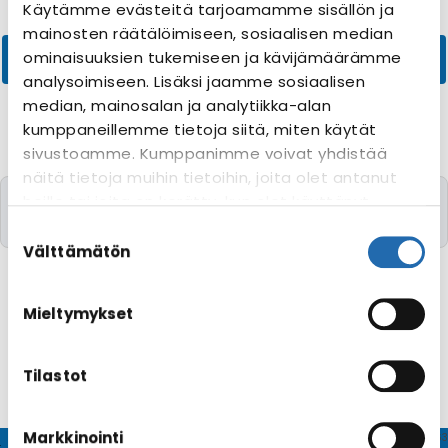
Käytämme evästeitä tarjoamamme sisällön ja
mainosten räätälöimiseen, sosiaalisen median
ominaisuuksien tukemiseen ja kävijämäärämme
analysoimiseen. Lisäksi jaamme sosiaalisen
median, mainosalan ja analytiikka-alan
kumppaneillemme tietoja siitä, miten käytät
sivustoamme. Kumppanimme voivat yhdistää
näitä tietoja muihin tietoihin, joita olet antanut
Valitettavasti yhtään risteilyä toivomillanne
heille tai joita on kerätty, kun olet käyttänyt
kriteereillä ei löytynyt
heidän palvelujaan. Voit muuttaa
Suostumuksen
evästeasetuksiesi hyväksyntää sivuston
valinta
Välttämätön
alalaidassa olevasta
Evästeasetukset
linkistä.
Mieltymykset
Tilastot
Markkinointi
© CRUISEHOST Solutions
V4.1663