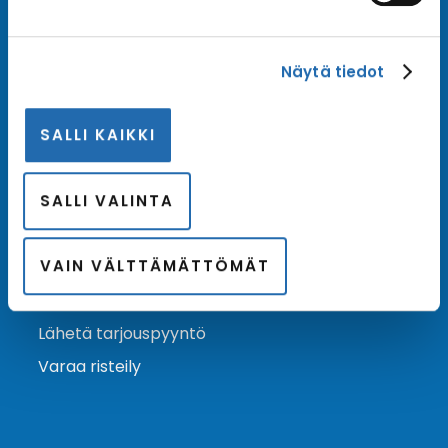
Tilaa uutiskirje
Näytä tiedot
Tilaa Risteilykeskuksen uutiskirje sähköpostiisi. Saat
samalla ensimmäisten joukossa tiedot eri
SALLI KAIKKI
varustamoiden tarjouksista ja kampanjaeduista.
Tilaa uutiskirje
Arkisto →
SALLI VALINTA
VAIN VÄLTTÄMÄTTÖMÄT
Ota yhteyttä
Asiakaspalvelu
Lähetä tarjouspyyntö
Varaa risteily