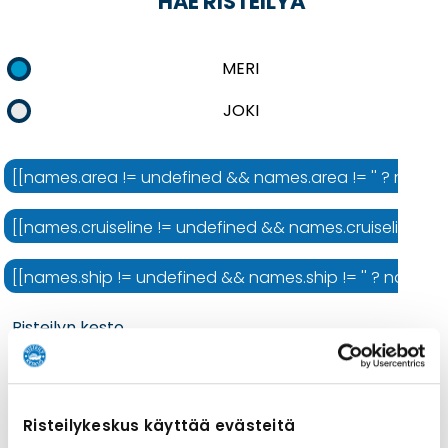
HAE RISTEILYÄ
MERI
JOKI
[[names.area != undefined && names.area != '' ? names.ar
[[names.cruiseline != undefined && names.cruiseline != ''
[[names.ship != undefined && names.ship != '' ? names.shi
Risteilyn kesto
Risteilykeskus käyttää evästeitä