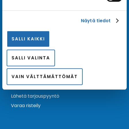
Tilaa uutiskirje
Näytä tiedot
Tilaa Risteilykeskuksen uutiskirje sähköpostiisi. Saat
samalla ensimmäisten joukossa tiedot eri
SALLI KAIKKI
varustamoiden tarjouksista ja kampanjaeduista.
Tilaa uutiskirje
Arkisto →
SALLI VALINTA
VAIN VÄLTTÄMÄTTÖMÄT
Ota yhteyttä
Asiakaspalvelu
Lähetä tarjouspyyntö
Varaa risteily