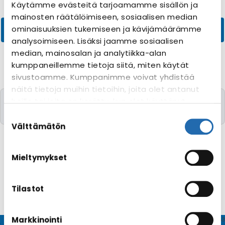
Käytämme evästeitä tarjoamamme sisällön ja
mainosten räätälöimiseen, sosiaalisen median
ominaisuuksien tukemiseen ja kävijämäärämme
analysoimiseen. Lisäksi jaamme sosiaalisen
median, mainosalan ja analytiikka-alan
kumppaneillemme tietoja siitä, miten käytät
sivustoamme. Kumppanimme voivat yhdistää
näitä tietoja muihin tietoihin, joita olet antanut
Valitettavasti yhtään risteilyä toivomillanne
heille tai joita on kerätty, kun olet käyttänyt
kriteereillä ei löytynyt
heidän palvelujaan. Voit muuttaa
Suostumuksen
evästeasetuksiesi hyväksyntää sivuston
valinta
Välttämätön
alalaidassa olevasta
Evästeasetukset
linkistä.
Mieltymykset
Tilastot
Markkinointi
© CRUISEHOST Solutions
V4.1663