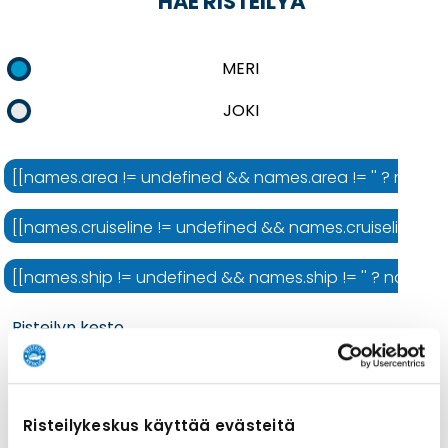
HAE RISTEILYÄ
MERI
JOKI
[[names.area != undefined && names.area != '' ? names.ar
[[names.cruiseline != undefined && names.cruiseline != ''
[[names.ship != undefined && names.ship != '' ? names.shi
Risteilyn kesto
Risteilykeskus käyttää evästeitä