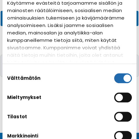
Käytämme evästeitä tarjoamamme sisällön ja
mainosten räätälöimiseen, sosiaalisen median
ominaisuuksien tukemiseen ja kävijämäärämme
analysoimiseen. Lisäksi jaamme sosiaalisen
median, mainosalan ja analytiikka-alan
kumppaneillemme tietoja siitä, miten käytät
sivustoamme. Kumppanimme voivat yhdistää
näitä tietoja muihin tietoihin, joita olet antanut
Valitettavasti yhtään risteilyä toivomillanne
heille tai joita on kerätty, kun olet käyttänyt
kriteereillä ei löytynyt
heidän palvelujaan. Voit muuttaa
Suostumuksen
evästeasetuksiesi hyväksyntää sivuston
valinta
Välttämätön
alalaidassa olevasta
Evästeasetukset
linkistä.
Mieltymykset
Tilastot
Markkinointi
© CRUISEHOST Solutions
V4.1663