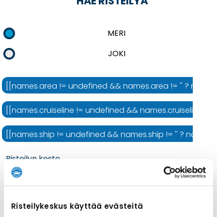
HAE RISTEILYÄ
MERI
JOKI
[[names.area != undefined && names.area != '' ? names.ar
[[names.cruiseline != undefined && names.cruiseline != ''
[[names.ship != undefined && names.ship != '' ? names.shi
Risteilyn kesto
Risteilykeskus käyttää evästeitä