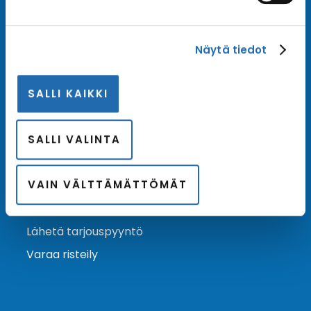
Tilaa uutiskirje
Näytä tiedot
Tilaa Risteilykeskuksen uutiskirje sähköpostiisi. Saat
samalla ensimmäisten joukossa tiedot eri
SALLI KAIKKI
varustamoiden tarjouksista ja kampanjaeduista.
Tilaa uutiskirje
Arkisto →
SALLI VALINTA
VAIN VÄLTTÄMÄTTÖMÄT
Ota yhteyttä
Asiakaspalvelu
Lähetä tarjouspyyntö
Varaa risteily