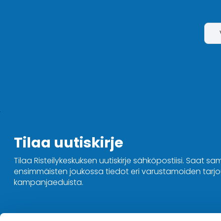
Tilaa uutiskirje
Tilaa Risteilykeskuksen uutiskirje sähköpostiisi. Saat sa
ensimmäisten joukossa tiedot eri varustamoiden tarjou
kampanjaeduista.
Ota yhteyttä