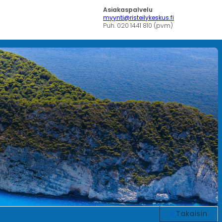
Asiakaspalvelu
myynti@risteilykeskus.fi
Puh. 020 1441 810 (pvm)
Takaisin