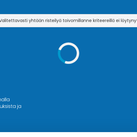
Valitettavasti yhtään risteilyä toivomillanne kriteereillä ei löytyny
malla
ksista ja
Hyvä tietää