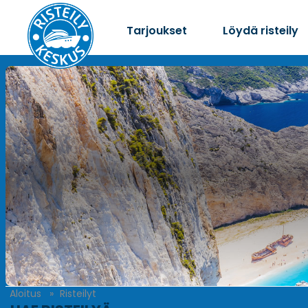
Tarjoukset
Löydä risteily
Aloitus
Risteilyt