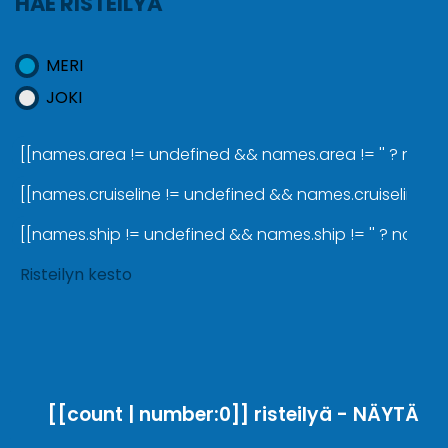
HAE RISTEILYÄ
MERI
JOKI
[[names.area != undefined && names.area != '' ? names.a
[[names.cruiseline != undefined && names.cruiseline != '
[[names.ship != undefined && names.ship != '' ? names.sh
Risteilyn kesto