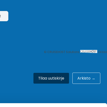
t
© CRUISEHOST Solutions
V4.1663
Tilaa uutiskirje
Arkisto →
Meistä