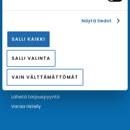
Tilaa uutiskirje
Näytä tiedot
Tilaa Risteilykeskuksen uutiskirje sähköpostiisi. Saat
samalla ensimmäisten joukossa tiedot eri
SALLI KAIKKI
varustamoiden tarjouksista ja kampanjaeduista.
Tilaa uutiskirje
Arkisto →
SALLI VALINTA
VAIN VÄLTTÄMÄTTÖMÄT
Ota yhteyttä
Asiakaspalvelu
Lähetä tarjouspyyntö
Varaa risteily