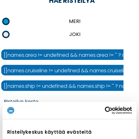
HAE RISTEILYÄ
MERI
JOKI
[[names.area != undefined && names.area != '' ? names.ar
[[names.cruiseline != undefined && names.cruiseline != ''
[[names.ship != undefined && names.ship != '' ? names.shi
Risteilyn kesto
Risteilykeskus käyttää evästeitä