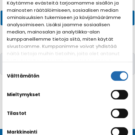
Käytämme evästeitä tarjoamamme sisällön ja
mainosten räätälöimiseen, sosiaalisen median
ominaisuuksien tukemiseen ja kävijämäärämme
analysoimiseen. Lisäksi jaamme sosiaalisen
median, mainosalan ja analytiikka-alan
kumppaneillemme tietoja siitä, miten käytät
sivustoamme. Kumppanimme voivat yhdistää
näitä tietoja muihin tietoihin, joita olet antanut
Valitettavasti yhtään risteilyä toivomillanne
heille tai joita on kerätty, kun olet käyttänyt
kriteereillä ei löytynyt
heidän palvelujaan. Voit muuttaa
Suostumuksen
evästeasetuksiesi hyväksyntää sivuston
valinta
Välttämätön
alalaidassa olevasta
Evästeasetukset
linkistä.
Mieltymykset
Tilastot
Markkinointi
© CRUISEHOST Solutions
V4.1663