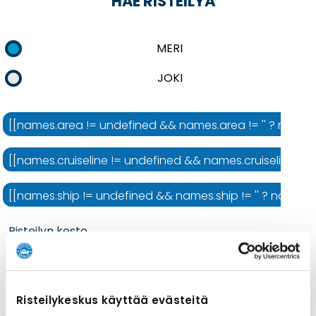
HAE RISTEILYÄ
MERI
JOKI
[[names.area != undefined && names.area != '' ? names.ar
[[names.cruiseline != undefined && names.cruiseline != ''
[[names.ship != undefined && names.ship != '' ? names.shi
Risteilyn kesto
Risteilykeskus käyttää evästeitä