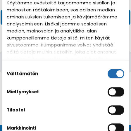
Käytämme evästeitä tarjoamamme sisällön ja
mainosten räätälöimiseen, sosiaalisen median
ominaisuuksien tukemiseen ja kävijämäärämme
analysoimiseen. Lisäksi jaamme sosiaalisen
median, mainosalan ja analytiikka-alan
kumppaneillemme tietoja siitä, miten käytät
sivustoamme. Kumppanimme voivat yhdistää
näitä tietoja muihin tietoihin, joita olet antanut
Valitettavasti yhtään risteilyä toivomillanne
heille tai joita on kerätty, kun olet käyttänyt
kriteereillä ei löytynyt
heidän palvelujaan. Voit muuttaa
Suostumuksen
evästeasetuksiesi hyväksyntää sivuston
valinta
Välttämätön
alalaidassa olevasta
Evästeasetukset
linkistä.
Mieltymykset
Tilastot
Markkinointi
© CRUISEHOST Solutions
V4.1663