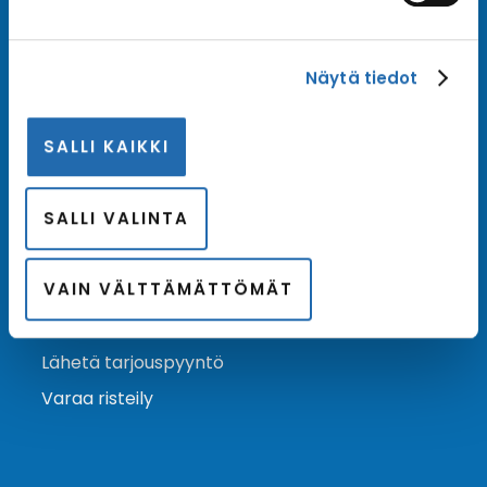
Tilaa uutiskirje
Näytä tiedot
Tilaa Risteilykeskuksen uutiskirje sähköpostiisi. Saat
samalla ensimmäisten joukossa tiedot eri
SALLI KAIKKI
varustamoiden tarjouksista ja kampanjaeduista.
Tilaa uutiskirje
Arkisto →
SALLI VALINTA
VAIN VÄLTTÄMÄTTÖMÄT
Ota yhteyttä
Asiakaspalvelu
Lähetä tarjouspyyntö
Varaa risteily