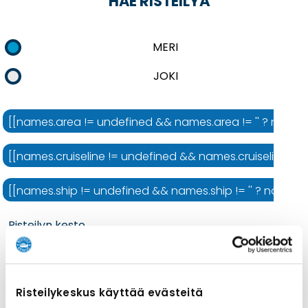
HAE RISTEILYÄ
MERI
JOKI
[[names.area != undefined && names.area != '' ? names.ar
[[names.cruiseline != undefined && names.cruiseline != ''
[[names.ship != undefined && names.ship != '' ? names.shi
Risteilyn kesto
Risteilykeskus käyttää evästeitä