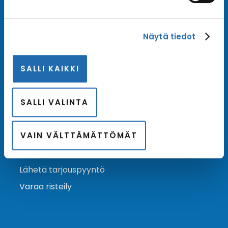
Tilaa uutiskirje
Näytä tiedot
Tilaa Risteilykeskuksen uutiskirje sähköpostiisi. Saat
samalla ensimmäisten joukossa tiedot eri
SALLI KAIKKI
varustamoiden tarjouksista ja kampanjaeduista.
Tilaa uutiskirje
Arkisto →
SALLI VALINTA
VAIN VÄLTTÄMÄTTÖMÄT
Ota yhteyttä
Asiakaspalvelu
Lähetä tarjouspyyntö
Varaa risteily