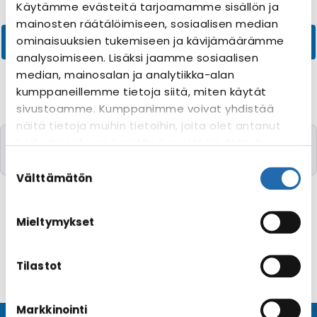
Käytämme evästeitä tarjoamamme sisällön ja
mainosten räätälöimiseen, sosiaalisen median
ominaisuuksien tukemiseen ja kävijämäärämme
analysoimiseen. Lisäksi jaamme sosiaalisen
median, mainosalan ja analytiikka-alan
kumppaneillemme tietoja siitä, miten käytät
sivustoamme. Kumppanimme voivat yhdistää
näitä tietoja muihin tietoihin, joita olet antanut
Valitettavasti yhtään risteilyä toivomillanne
heille tai joita on kerätty, kun olet käyttänyt
kriteereillä ei löytynyt
heidän palvelujaan. Voit muuttaa
Suostumuksen
evästeasetuksiesi hyväksyntää sivuston
valinta
Välttämätön
alalaidassa olevasta
Evästeasetukset
linkistä.
Mieltymykset
Tilastot
Markkinointi
© CRUISEHOST Solutions
V4.1663