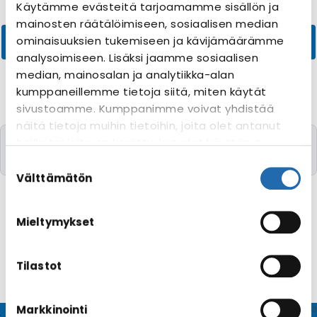
Käytämme evästeitä tarjoamamme sisällön ja
mainosten räätälöimiseen, sosiaalisen median
ominaisuuksien tukemiseen ja kävijämäärämme
analysoimiseen. Lisäksi jaamme sosiaalisen
median, mainosalan ja analytiikka-alan
kumppaneillemme tietoja siitä, miten käytät
sivustoamme. Kumppanimme voivat yhdistää
näitä tietoja muihin tietoihin, joita olet antanut
Valitettavasti yhtään risteilyä toivomillanne
heille tai joita on kerätty, kun olet käyttänyt
kriteereillä ei löytynyt
heidän palvelujaan. Voit muuttaa
Suostumuksen
evästeasetuksiesi hyväksyntää sivuston
valinta
Välttämätön
alalaidassa olevasta
Evästeasetukset
linkistä.
Mieltymykset
Tilastot
Markkinointi
© CRUISEHOST Solutions
V4.1663