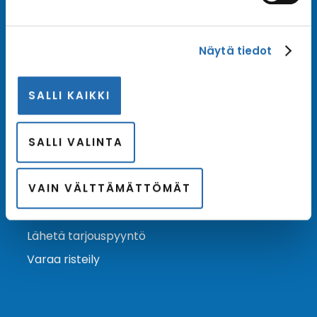
Tilaa uutiskirje
Näytä tiedot
Tilaa Risteilykeskuksen uutiskirje sähköpostiisi. Saat
samalla ensimmäisten joukossa tiedot eri
SALLI KAIKKI
varustamoiden tarjouksista ja kampanjaeduista.
Tilaa uutiskirje
Arkisto →
SALLI VALINTA
VAIN VÄLTTÄMÄTTÖMÄT
Ota yhteyttä
Asiakaspalvelu
Lähetä tarjouspyyntö
Varaa risteily