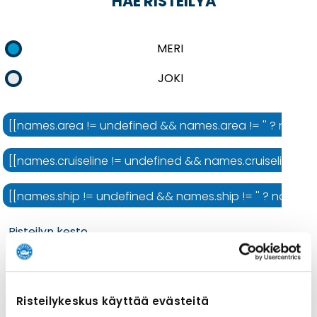
HAE RISTEILYÄ
MERI
JOKI
[[names.area != undefined && names.area != '' ? names.ar
[[names.cruiseline != undefined && names.cruiseline != ''
[[names.ship != undefined && names.ship != '' ? names.shi
Risteilyn kesto
Risteilykeskus käyttää evästeitä