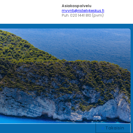
Asiakaspalvelu
myynti@risteilykeskus.fi
Puh. 020 1441 810 (pvm)
Takaisin