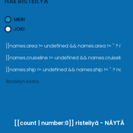
HAE RISTEILYÄ
MERI
JOKI
[[names.area != undefined && names.area != '' ? names.a
[[names.cruiseline != undefined && names.cruiseline != '
[[names.ship != undefined && names.ship != '' ? names.sh
Risteilyn kesto