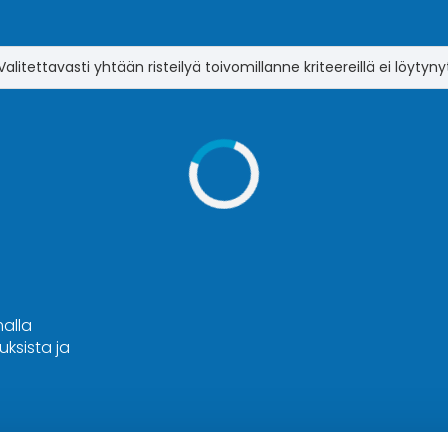
Valitettavasti yhtään risteilyä toivomillanne kriteereillä ei löytyny
malla
ksista ja
Hyvä tietää