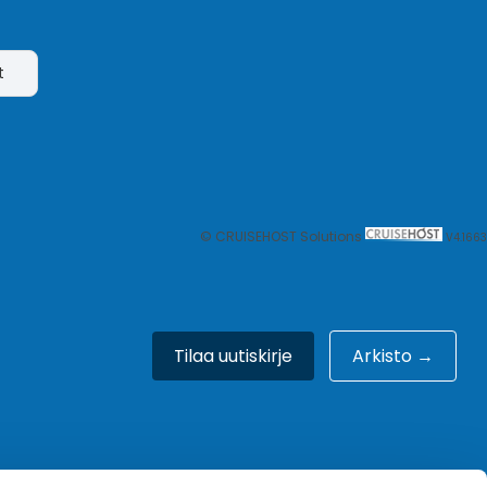
t
© CRUISEHOST Solutions
V4.1663
Tilaa uutiskirje
Arkisto →
Meistä