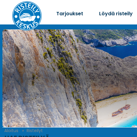
Tarjoukset
Löydä risteily
Aloitus
Risteilyt