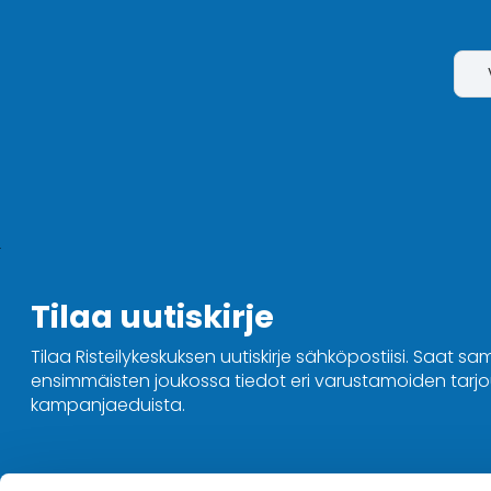
Tilaa uutiskirje
Tilaa Risteilykeskuksen uutiskirje sähköpostiisi. Saat sa
ensimmäisten joukossa tiedot eri varustamoiden tarjou
kampanjaeduista.
Ota yhteyttä