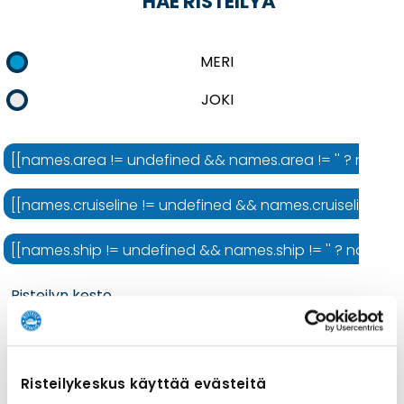
HAE RISTEILYÄ
MERI
JOKI
[[names.area != undefined && names.area != '' ? names.ar
[[names.cruiseline != undefined && names.cruiseline != ''
[[names.ship != undefined && names.ship != '' ? names.shi
Risteilyn kesto
Risteilykeskus käyttää evästeitä