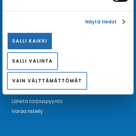
Tilaa uutiskirje
Näytä tiedot
Tilaa Risteilykeskuksen uutiskirje sähköpostiisi. Saat
samalla ensimmäisten joukossa tiedot eri
SALLI KAIKKI
varustamoiden tarjouksista ja kampanjaeduista.
Tilaa uutiskirje
Arkisto →
SALLI VALINTA
VAIN VÄLTTÄMÄTTÖMÄT
Ota yhteyttä
Asiakaspalvelu
Lähetä tarjouspyyntö
Varaa risteily