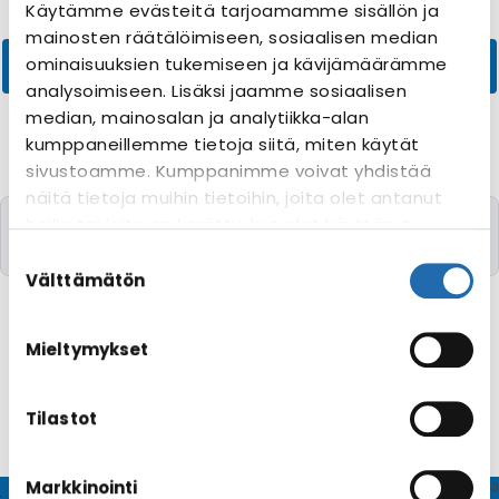
Käytämme evästeitä tarjoamamme sisällön ja
mainosten räätälöimiseen, sosiaalisen median
ominaisuuksien tukemiseen ja kävijämäärämme
analysoimiseen. Lisäksi jaamme sosiaalisen
median, mainosalan ja analytiikka-alan
kumppaneillemme tietoja siitä, miten käytät
sivustoamme. Kumppanimme voivat yhdistää
näitä tietoja muihin tietoihin, joita olet antanut
Valitettavasti yhtään risteilyä toivomillanne
heille tai joita on kerätty, kun olet käyttänyt
kriteereillä ei löytynyt
heidän palvelujaan. Voit muuttaa
Suostumuksen
evästeasetuksiesi hyväksyntää sivuston
valinta
Välttämätön
alalaidassa olevasta
Evästeasetukset
linkistä.
Mieltymykset
Tilastot
Markkinointi
© CRUISEHOST Solutions
V4.1663