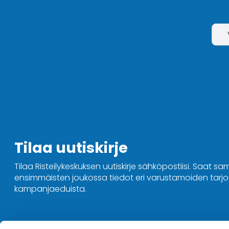
Tilaa uutiskirje
Tilaa Risteilykeskuksen uutiskirje sähköpostiisi. Saat sa
ensimmäisten joukossa tiedot eri varustamoiden tarjou
kampanjaeduista.
Ota yhteyttä