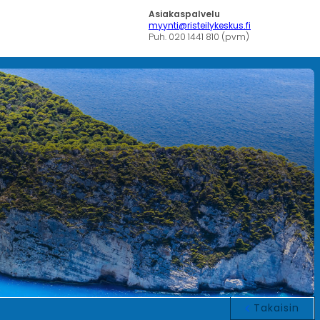
Asiakaspalvelu
myynti@risteilykeskus.fi
Puh. 020 1441 810 (pvm)
Takaisin