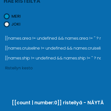
HAE RISTEILYÄ
MERI
JOKI
[[names.area != undefined && names.area != '' ? names.a
[[names.cruiseline != undefined && names.cruiseline != '
[[names.ship != undefined && names.ship != '' ? names.sh
Risteilyn kesto