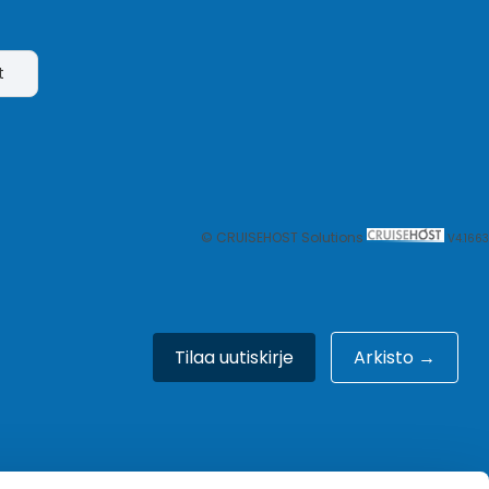
t
© CRUISEHOST Solutions
V4.1663
Tilaa uutiskirje
Arkisto →
Meistä