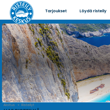
Tarjoukset
Löydä risteily
Aloitus
Risteilyt