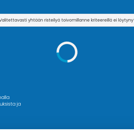
Valitettavasti yhtään risteilyä toivomillanne kriteereillä ei löytyny
malla
ksista ja
Hyvä tietää