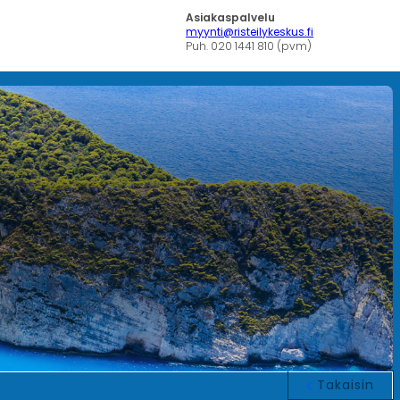
Asiakaspalvelu
myynti@risteilykeskus.fi
Puh. 020 1441 810 (pvm)
Takaisin