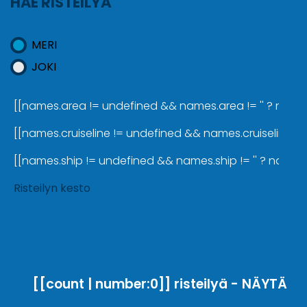
HAE RISTEILYÄ
MERI
JOKI
[[names.area != undefined && names.area != '' ? names.a
[[names.cruiseline != undefined && names.cruiseline != '
[[names.ship != undefined && names.ship != '' ? names.sh
Risteilyn kesto