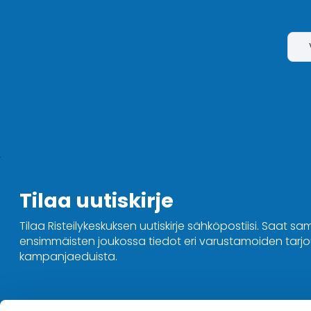
Tilaa uutiskirje
Tilaa Risteilykeskuksen uutiskirje sähköpostiisi. Saat sa
ensimmäisten joukossa tiedot eri varustamoiden tarjou
kampanjaeduista.
Ota yhteyttä