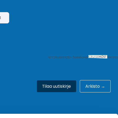
t
© CRUISEHOST Solutions
V4.1663
Tilaa uutiskirje
Arkisto →
Meistä