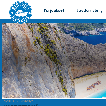
Tarjoukset
Löydä risteily
Aloitus
Risteilyt