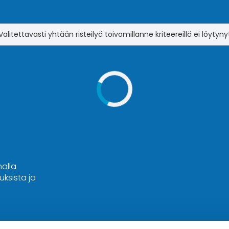
Valitettavasti yhtään risteilyä toivomillanne kriteereillä ei löytyny
malla
ksista ja
Hyvä tietää