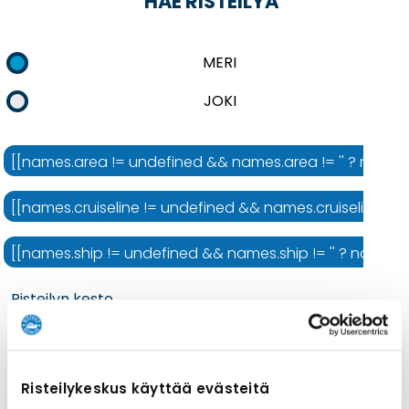
HAE RISTEILYÄ
MERI
JOKI
[[names.area != undefined && names.area != '' ? names.ar
[[names.cruiseline != undefined && names.cruiseline != ''
[[names.ship != undefined && names.ship != '' ? names.shi
Risteilyn kesto
Risteilykeskus käyttää evästeitä