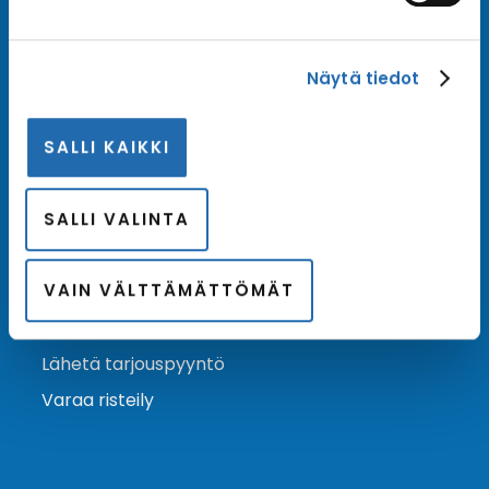
Tilaa uutiskirje
Näytä tiedot
Tilaa Risteilykeskuksen uutiskirje sähköpostiisi. Saat
samalla ensimmäisten joukossa tiedot eri
SALLI KAIKKI
varustamoiden tarjouksista ja kampanjaeduista.
Tilaa uutiskirje
Arkisto →
SALLI VALINTA
VAIN VÄLTTÄMÄTTÖMÄT
Ota yhteyttä
Asiakaspalvelu
Lähetä tarjouspyyntö
Varaa risteily