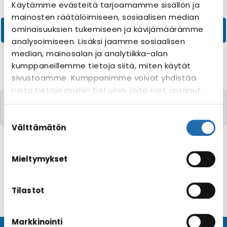
Käytämme evästeitä tarjoamamme sisällön ja
mainosten räätälöimiseen, sosiaalisen median
ominaisuuksien tukemiseen ja kävijämäärämme
analysoimiseen. Lisäksi jaamme sosiaalisen
median, mainosalan ja analytiikka-alan
kumppaneillemme tietoja siitä, miten käytät
sivustoamme. Kumppanimme voivat yhdistää
näitä tietoja muihin tietoihin, joita olet antanut
Valitettavasti yhtään risteilyä toivomillanne
heille tai joita on kerätty, kun olet käyttänyt
kriteereillä ei löytynyt
heidän palvelujaan. Voit muuttaa
Suostumuksen
evästeasetuksiesi hyväksyntää sivuston
valinta
Välttämätön
alalaidassa olevasta
Evästeasetukset
linkistä.
Mieltymykset
Tilastot
Markkinointi
© CRUISEHOST Solutions
V4.1663