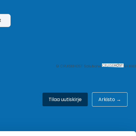
t
© CRUISEHOST Solutions
V4.1663
Tilaa uutiskirje
Arkisto →
Meistä