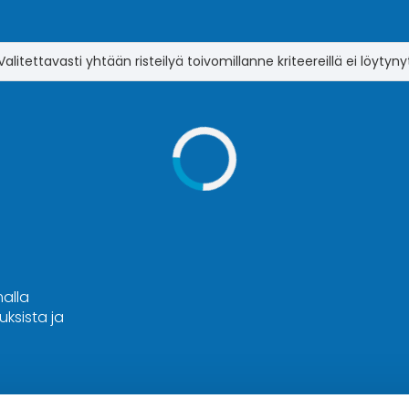
Valitettavasti yhtään risteilyä toivomillanne kriteereillä ei löytyny
malla
ksista ja
Hyvä tietää