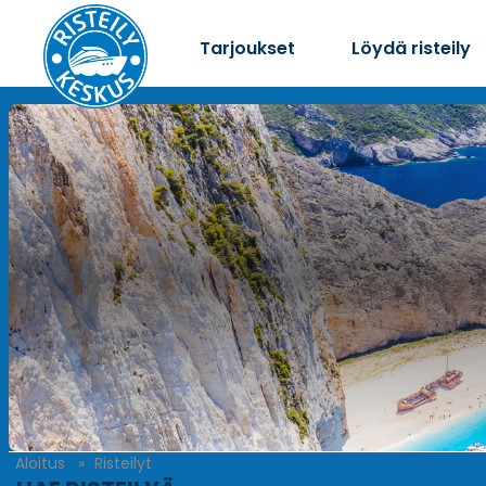
Tarjoukset
Löydä risteily
Aloitus
Risteilyt