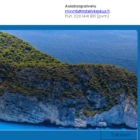
Asiakaspalvelu
myynti@risteilykeskus.fi
Puh. 020 1441 810 (pvm)
Takaisin