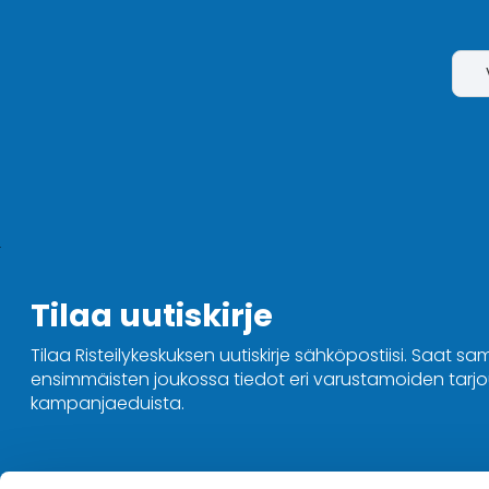
Tilaa uutiskirje
Tilaa Risteilykeskuksen uutiskirje sähköpostiisi. Saat sa
ensimmäisten joukossa tiedot eri varustamoiden tarjou
kampanjaeduista.
Ota yhteyttä