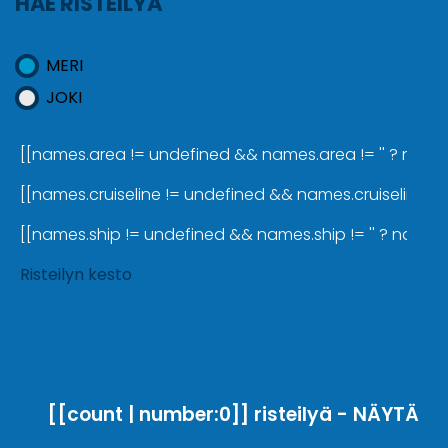
HAE RISTEILYÄ
MERI
JOKI
[[names.area != undefined && names.area != '' ? names.a
[[names.cruiseline != undefined && names.cruiseline != '
[[names.ship != undefined && names.ship != '' ? names.sh
Risteilyn kesto