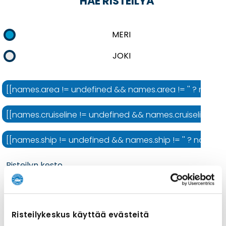
HAE RISTEILYÄ
MERI
JOKI
[[names.area != undefined && names.area != '' ? names.ar
[[names.cruiseline != undefined && names.cruiseline != ''
[[names.ship != undefined && names.ship != '' ? names.shi
Risteilyn kesto
Risteilykeskus käyttää evästeitä