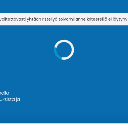
Valitettavasti yhtään risteilyä toivomillanne kriteereillä ei löytyny
malla
ksista ja
Hyvä tietää