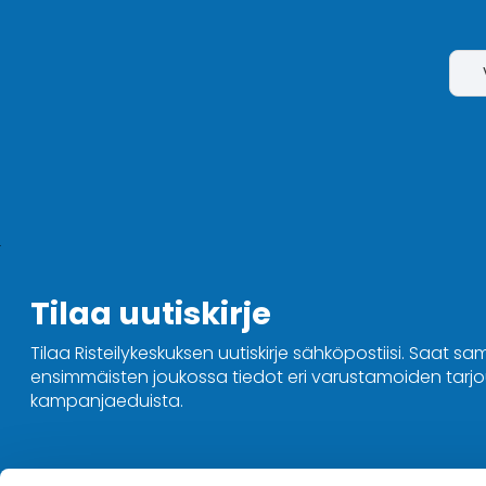
Tilaa uutiskirje
Tilaa Risteilykeskuksen uutiskirje sähköpostiisi. Saat sa
ensimmäisten joukossa tiedot eri varustamoiden tarjou
kampanjaeduista.
Ota yhteyttä