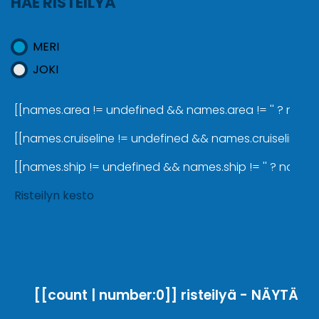
HAE RISTEILYÄ
MERI
JOKI
[[names.area != undefined && names.area != '' ? names.a
[[names.cruiseline != undefined && names.cruiseline != '
[[names.ship != undefined && names.ship != '' ? names.sh
Risteilyn kesto