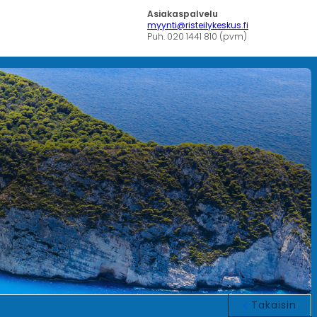
Asiakaspalvelu
myynti@risteilykeskus.fi
Puh. 020 1441 810 (pvm)
Takaisin