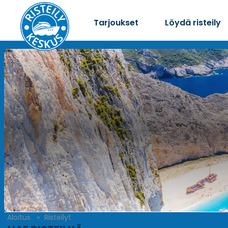
Tarjoukset
Löydä risteily
Aloitus
Risteilyt