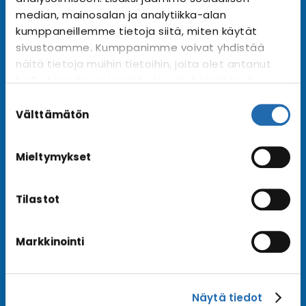
Tilaa uutiskirje
Arkisto →
median, mainosalan ja analytiikka-alan
kumppaneillemme tietoja siitä, miten käytät
sivustoamme. Kumppanimme voivat yhdistää
näitä tietoja muihin tietoihin, joita olet antanut
Ota yhteyttä
heille tai joita on kerätty, kun olet käyttänyt
Asiakaspalvelu
heidän palvelujaan. Voit muuttaa
Suostumuksen
Lähetä tarjouspyyntö
evästeasetuksiesi hyväksyntää sivuston
valinta
Välttämätön
alalaidassa olevasta
Evästeasetukset
linkistä.
Varaa risteily
Mieltymykset
Tilastot
Hyvä tietää
Usein kysyttyä
Markkinointi
Blogi
Matkaehdot
Näytä tiedot