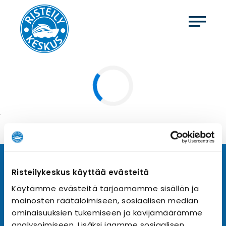
Tilaa uutiskirje
Risteilykeskus käyttää evästeitä
Käytämme evästeitä tarjoamamme sisällön ja
Tilaa Risteilykeskuksen uutiskirje sähköpostiisi. Saat
mainosten räätälöimiseen, sosiaalisen median
samalla ensimmäisten joukossa tiedot eri
varustamoiden tarjouksista ja kampanjaeduista.
ominaisuuksien tukemiseen ja kävijämäärämme
analysoimiseen. Lisäksi jaamme sosiaalisen