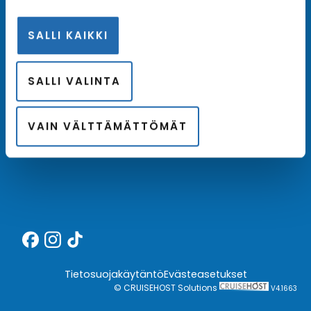
SALLI KAIKKI
Meistä
SALLI VALINTA
Kotimainen asiantuntija
Hintatakuu
VAIN VÄLTTÄMÄTTÖMÄT
Finnair Plus
Tietosuojakäytäntö
Evästeasetukset
© CRUISEHOST Solutions
V4.1663