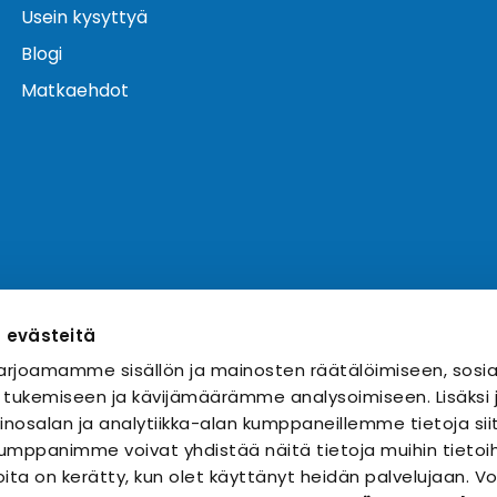
Usein kysyttyä
Blogi
Matkaehdot
ä evästeitä
rjoamamme sisällön ja mainosten räätälöimiseen, sosia
 tukemiseen ja kävijämäärämme analysoimiseen. Lisäks
nosalan ja analytiikka-alan kumppaneillemme tietoja sii
mppanimme voivat yhdistää näitä tietoja muihin tietoihi
 joita on kerätty, kun olet käyttänyt heidän palvelujaan. 