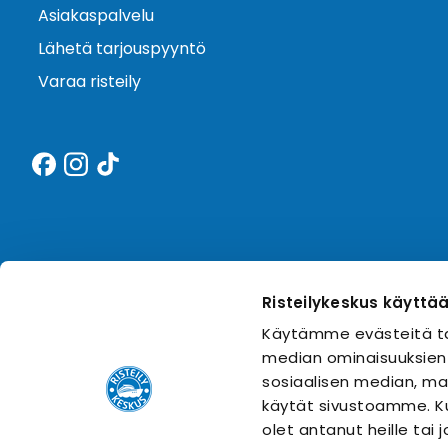
Asiakaspalvelu
Lähetä tarjouspyyntö
Varaa risteily
Risteilykeskus käyttä
Käytämme evästeitä ta
median ominaisuuksien
sosiaalisen median, mai
käytät sivustoamme. Ku
olet antanut heille tai