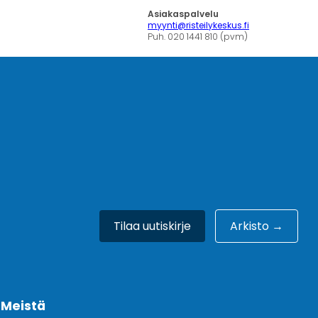
Asiakaspalvelu
myynti@risteilykeskus.fi
Puh. 020 1441 810 (pvm)
Tilaa uutiskirje
Arkisto →
Meistä