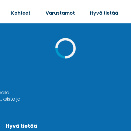
Kohteet
Varustamot
Hyvä tietää
malla
ksista ja
Hyvä tietää