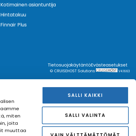
Kotimainen asiantuntija
Hintatakuu
Finnair Plus
Tietosuojakäytäntö
Evästeasetukset
© CRUISEHOST Solutions
V4.1663
SALLI KAIKKI
alisen
i jaamme
SALLI VALINTA
tä, miten
n, joita
Voit muuttaa
VAIN VÄLTTÄMÄTTÖMÄT