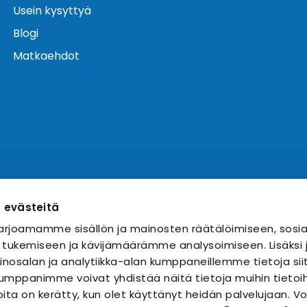
Usein kysyttyä
Blogi
Matkaehdot
ä evästeitä
rjoamamme sisällön ja mainosten räätälöimiseen, sosia
 tukemiseen ja kävijämäärämme analysoimiseen. Lisäks
nosalan ja analytiikka-alan kumppaneillemme tietoja sii
mppanimme voivat yhdistää näitä tietoja muihin tietoihi
 joita on kerätty, kun olet käyttänyt heidän palvelujaan. 