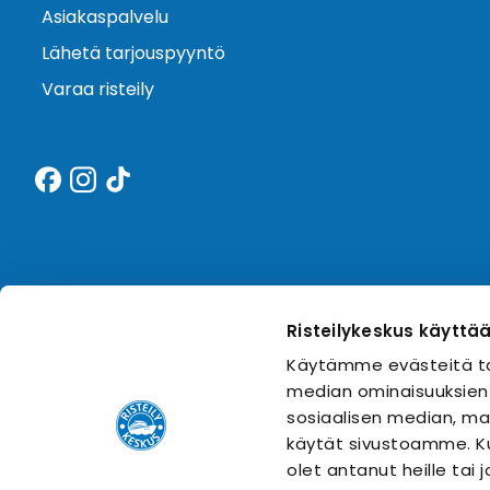
Asiakaspalvelu
Lähetä tarjouspyyntö
Varaa risteily
Risteilykeskus käyttä
Käytämme evästeitä ta
median ominaisuuksien
sosiaalisen median, mai
käytät sivustoamme. Ku
olet antanut heille tai