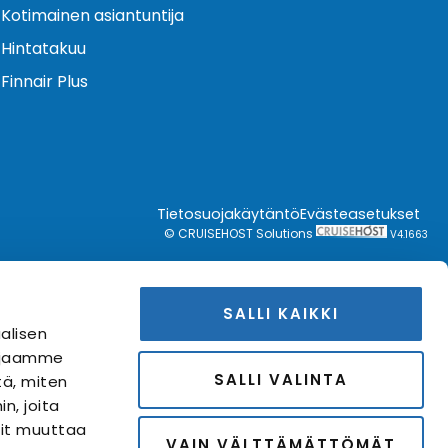
Kotimainen asiantuntija
Hintatakuu
Finnair Plus
Tietosuojakäytäntö
Evästeasetukset
© CRUISEHOST Solutions
V4.1663
SALLI KAIKKI
alisen
i jaamme
SALLI VALINTA
tä, miten
n, joita
Voit muuttaa
VAIN VÄLTTÄMÄTTÖMÄT