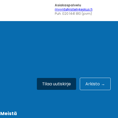
Asiakaspalvelu
myynti@risteilykeskus.fi
Puh. 020 1441 810 (pvm)
Tilaa uutiskirje
Arkisto →
Meistä