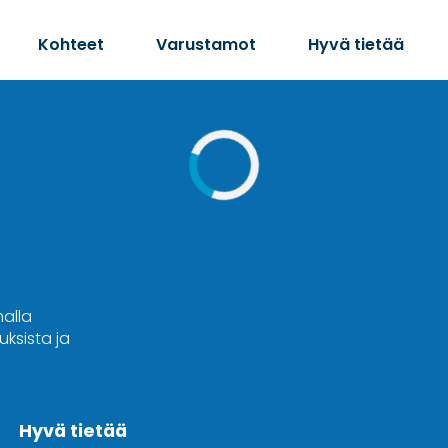
Kohteet
Varustamot
Hyvä tietää
malla
ksista ja
Hyvä tietää