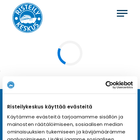
Tilaa uutiskirje
Risteilykeskus käyttää evästeitä
Käytämme evästeitä tarjoamamme sisällön ja
Tilaa Risteilykeskuksen uutiskirje sähköpostiisi. Saat
mainosten räätälöimiseen, sosiaalisen median
samalla ensimmäisten joukossa tiedot eri
varustamoiden tarjouksista ja kampanjaeduista.
ominaisuuksien tukemiseen ja kävijämäärämme
analysoimiseen. Lisäksi jaamme sosiaalisen