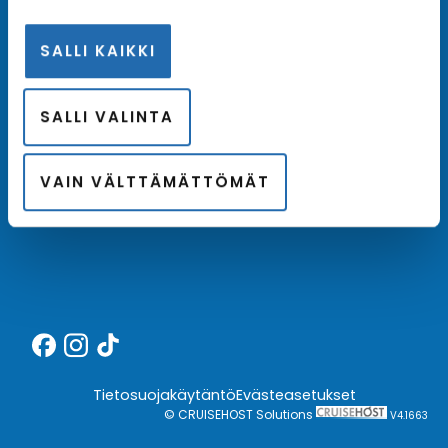
SALLI KAIKKI
Meistä
SALLI VALINTA
Kotimainen asiantuntija
Hintatakuu
VAIN VÄLTTÄMÄTTÖMÄT
Finnair Plus
Tietosuojakäytäntö
Evästeasetukset
© CRUISEHOST Solutions
V4.1663