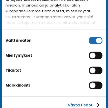
Tilaa uutiskirje
Arkisto →
median, mainosalan ja analytiikka-alan
kumppaneillemme tietoja siitä, miten käytät
sivustoamme. Kumppanimme voivat yhdistää
näitä tietoja muihin tietoihin, joita olet antanut
Ota yhteyttä
heille tai joita on kerätty, kun olet käyttänyt
Asiakaspalvelu
heidän palvelujaan. Voit muuttaa
Suostumuksen
Lähetä tarjouspyyntö
evästeasetuksiesi hyväksyntää sivuston
valinta
Välttämätön
alalaidassa olevasta
Evästeasetukset
linkistä.
Varaa risteily
Mieltymykset
Tilastot
Hyvä tietää
Usein kysyttyä
Markkinointi
Blogi
Matkaehdot
Näytä tiedot