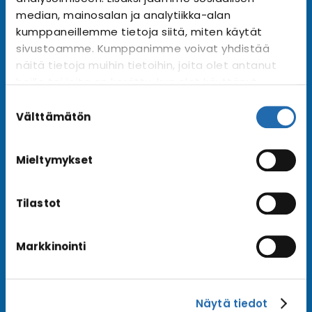
Tilaa uutiskirje
Arkisto →
median, mainosalan ja analytiikka-alan
kumppaneillemme tietoja siitä, miten käytät
sivustoamme. Kumppanimme voivat yhdistää
näitä tietoja muihin tietoihin, joita olet antanut
Ota yhteyttä
heille tai joita on kerätty, kun olet käyttänyt
Asiakaspalvelu
heidän palvelujaan. Voit muuttaa
Suostumuksen
Lähetä tarjouspyyntö
evästeasetuksiesi hyväksyntää sivuston
valinta
Välttämätön
alalaidassa olevasta
Evästeasetukset
linkistä.
Varaa risteily
Mieltymykset
Tilastot
Hyvä tietää
Usein kysyttyä
Markkinointi
Blogi
Matkaehdot
Näytä tiedot