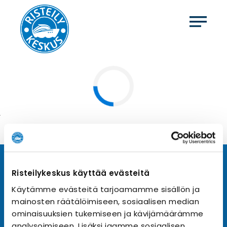
Tilaa uutiskirje
Risteilykeskus käyttää evästeitä
Käytämme evästeitä tarjoamamme sisällön ja
Tilaa Risteilykeskuksen uutiskirje sähköpostiisi. Saat
mainosten räätälöimiseen, sosiaalisen median
samalla ensimmäisten joukossa tiedot eri
varustamoiden tarjouksista ja kampanjaeduista.
ominaisuuksien tukemiseen ja kävijämäärämme
analysoimiseen. Lisäksi jaamme sosiaalisen