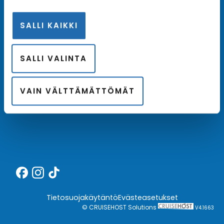
SALLI KAIKKI
Meistä
SALLI VALINTA
Kotimainen asiantuntija
Hintatakuu
VAIN VÄLTTÄMÄTTÖMÄT
Finnair Plus
Tietosuojakäytäntö
Evästeasetukset
© CRUISEHOST Solutions
V4.1663