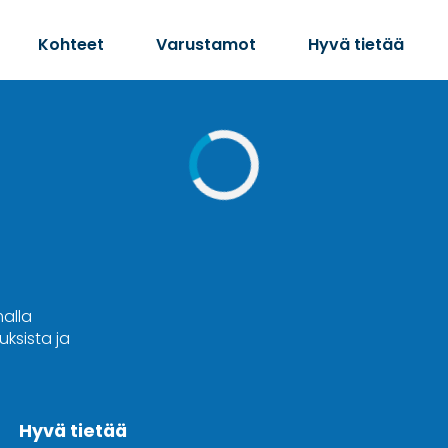
Kohteet
Varustamot
Hyvä tietää
malla
ksista ja
Hyvä tietää