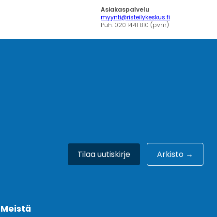
Asiakaspalvelu
myynti@risteilykeskus.fi
Puh. 020 1441 810 (pvm)
Tilaa uutiskirje
Arkisto →
Meistä