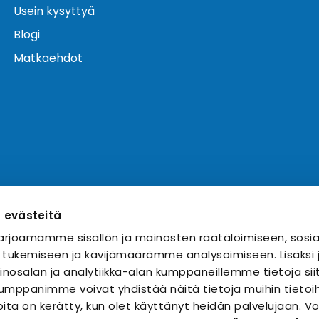
Usein kysyttyä
Blogi
Matkaehdot
ä evästeitä
rjoamamme sisällön ja mainosten räätälöimiseen, sosia
 tukemiseen ja kävijämäärämme analysoimiseen. Lisäks
nosalan ja analytiikka-alan kumppaneillemme tietoja sii
mppanimme voivat yhdistää näitä tietoja muihin tietoihi
 joita on kerätty, kun olet käyttänyt heidän palvelujaan. 