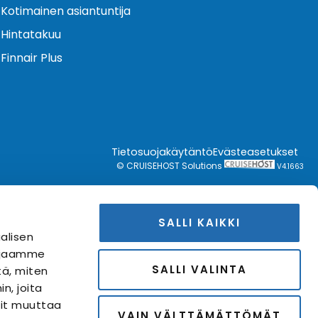
Kotimainen asiantuntija
Hintatakuu
Finnair Plus
Tietosuojakäytäntö
Evästeasetukset
© CRUISEHOST Solutions
V4.1663
SALLI KAIKKI
alisen
i jaamme
SALLI VALINTA
tä, miten
n, joita
Voit muuttaa
VAIN VÄLTTÄMÄTTÖMÄT