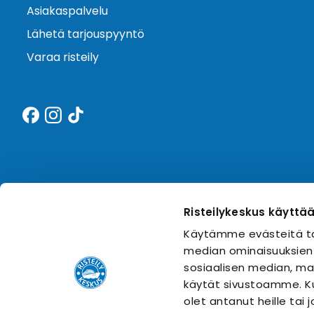
Asiakaspalvelu
Lähetä tarjouspyyntö
Varaa risteily
Risteilykeskus käyttä
Käytämme evästeitä ta
median ominaisuuksien
sosiaalisen median, mai
käytät sivustoamme. Ku
olet antanut heille tai