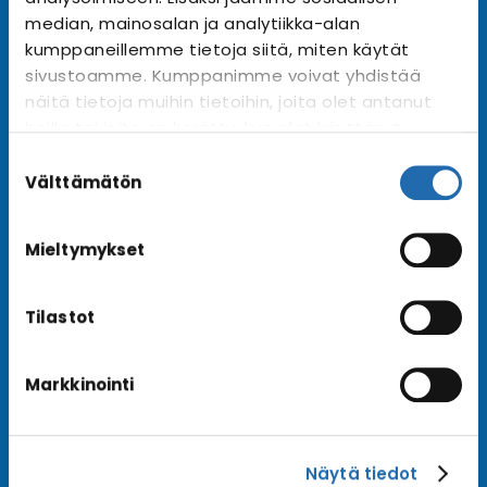
Tilaa uutiskirje
Arkisto →
median, mainosalan ja analytiikka-alan
kumppaneillemme tietoja siitä, miten käytät
sivustoamme. Kumppanimme voivat yhdistää
näitä tietoja muihin tietoihin, joita olet antanut
Ota yhteyttä
heille tai joita on kerätty, kun olet käyttänyt
Asiakaspalvelu
heidän palvelujaan. Voit muuttaa
Suostumuksen
Lähetä tarjouspyyntö
evästeasetuksiesi hyväksyntää sivuston
valinta
Välttämätön
alalaidassa olevasta
Evästeasetukset
linkistä.
Varaa risteily
Mieltymykset
Tilastot
Hyvä tietää
Usein kysyttyä
Markkinointi
Blogi
Matkaehdot
Näytä tiedot