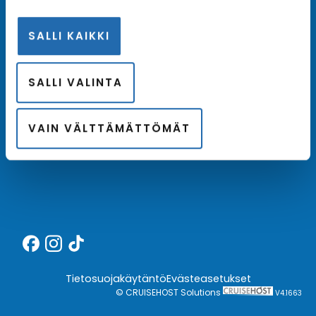
SALLI KAIKKI
Meistä
SALLI VALINTA
Kotimainen asiantuntija
Hintatakuu
VAIN VÄLTTÄMÄTTÖMÄT
Finnair Plus
Tietosuojakäytäntö
Evästeasetukset
© CRUISEHOST Solutions
V4.1663