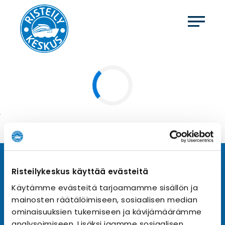
Tilaa uutiskirje
Risteilykeskus käyttää evästeitä
Käytämme evästeitä tarjoamamme sisällön ja
Tilaa Risteilykeskuksen uutiskirje sähköpostiisi. Saat
mainosten räätälöimiseen, sosiaalisen median
samalla ensimmäisten joukossa tiedot eri
varustamoiden tarjouksista ja kampanjaeduista.
ominaisuuksien tukemiseen ja kävijämäärämme
analysoimiseen. Lisäksi jaamme sosiaalisen