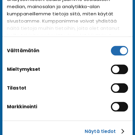
Tilaa uutiskirje
Arkisto →
median, mainosalan ja analytiikka-alan
kumppaneillemme tietoja siitä, miten käytät
sivustoamme. Kumppanimme voivat yhdistää
näitä tietoja muihin tietoihin, joita olet antanut
Ota yhteyttä
heille tai joita on kerätty, kun olet käyttänyt
Asiakaspalvelu
heidän palvelujaan. Voit muuttaa
Suostumuksen
Lähetä tarjouspyyntö
evästeasetuksiesi hyväksyntää sivuston
valinta
Välttämätön
alalaidassa olevasta
Evästeasetukset
linkistä.
Varaa risteily
Mieltymykset
Tilastot
Hyvä tietää
Usein kysyttyä
Markkinointi
Blogi
Matkaehdot
Näytä tiedot