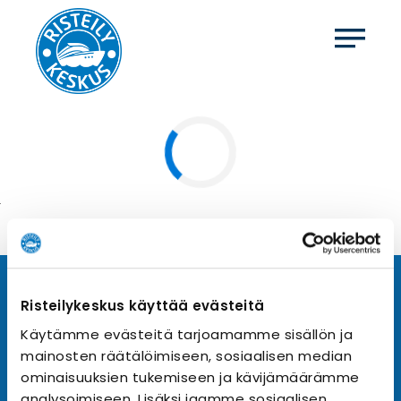
Tilaa uutiskirje
Risteilykeskus käyttää evästeitä
Käytämme evästeitä tarjoamamme sisällön ja
Tilaa Risteilykeskuksen uutiskirje sähköpostiisi. Saat
mainosten räätälöimiseen, sosiaalisen median
samalla ensimmäisten joukossa tiedot eri
varustamoiden tarjouksista ja kampanjaeduista.
ominaisuuksien tukemiseen ja kävijämäärämme
analysoimiseen. Lisäksi jaamme sosiaalisen