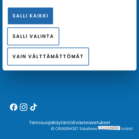
SALLI KAIKKI
Meistä
SALLI VALINTA
Kotimainen asiantuntija
Hintatakuu
VAIN VÄLTTÄMÄTTÖMÄT
Finnair Plus
Tietosuojakäytäntö
Evästeasetukset
© CRUISEHOST Solutions
V4.1663