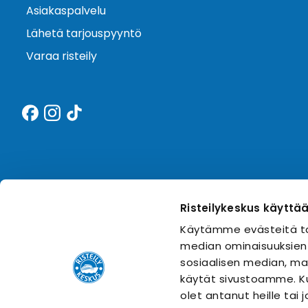
Asiakaspalvelu
Lähetä tarjouspyyntö
Varaa risteily
Risteilykeskus käyttä
Käytämme evästeitä ta
median ominaisuuksien
sosiaalisen median, mai
käytät sivustoamme. Ku
olet antanut heille tai