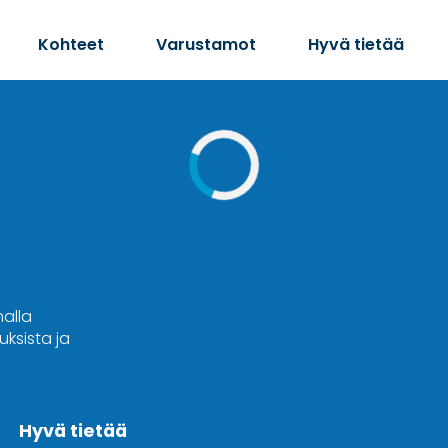
Kohteet
Varustamot
Hyvä tietää
malla
ksista ja
Hyvä tietää