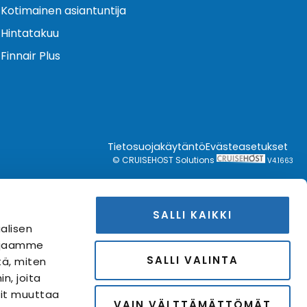
Kotimainen asiantuntija
Hintatakuu
Finnair Plus
Tietosuojakäytäntö
Evästeasetukset
© CRUISEHOST Solutions
V4.1663
SALLI KAIKKI
alisen
i jaamme
SALLI VALINTA
tä, miten
n, joita
Voit muuttaa
VAIN VÄLTTÄMÄTTÖMÄT