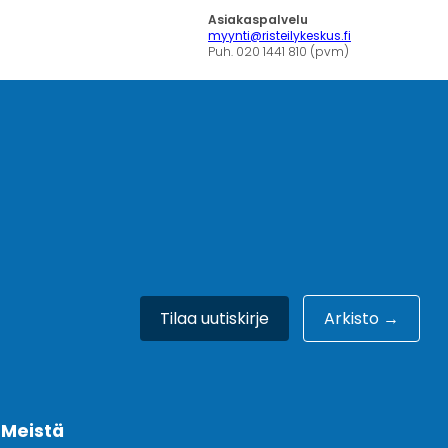
Asiakaspalvelu
myynti@risteilykeskus.fi
Puh. 020 1441 810 (pvm)
Tilaa uutiskirje
Arkisto →
Meistä