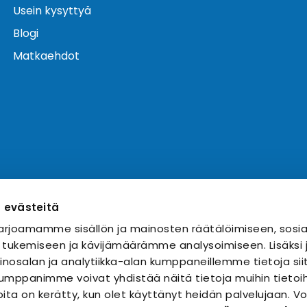
Usein kysyttyä
Blogi
Matkaehdot
ä evästeitä
rjoamamme sisällön ja mainosten räätälöimiseen, sosia
 tukemiseen ja kävijämäärämme analysoimiseen. Lisäks
nosalan ja analytiikka-alan kumppaneillemme tietoja sii
mppanimme voivat yhdistää näitä tietoja muihin tietoihi
 joita on kerätty, kun olet käyttänyt heidän palvelujaan. 